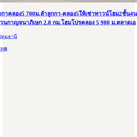
ลูกกาคลอง5 700ม.ลำลูกกา-คลอง5ให้เช่าทาวน์โฮม2ชั้น4
่วนกาญจนาภิเษก 2.8 กม.โฮมโปรคลอง 5 900 ม.ตลาดเอ
ปทุมธานี
99
฿