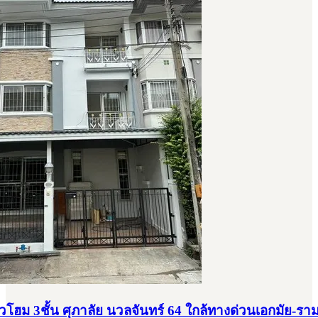
าวโฮม 3ชั้น ศุภาลัย นวลจันทร์ 64 ใกล้ทางด่วนเอกมัย-รา