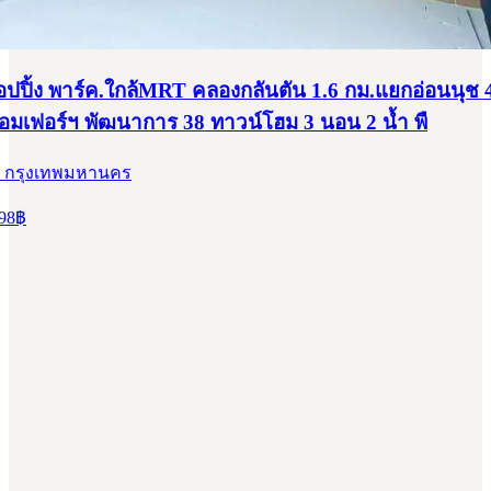
อปปิ้ง พาร์ค.ใกล้MRT คลองกลันตัน 1.6 กม.แยกอ่อนนุช 
ร้อมเฟอร์ฯ พัฒนาการ 38 ทาวน์โฮม 3 นอน 2 น้ำ พื
, กรุงเทพมหานคร
98
฿