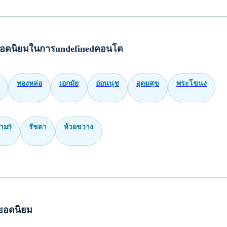
อดนิยมในการundefinedคอนโด
ทองหล่อ
เอกมัย
อ่อนนุช
อุดมสุข
พระโขนง
าม9
รัชดา
ห้วยขวาง
ยอดนิยม