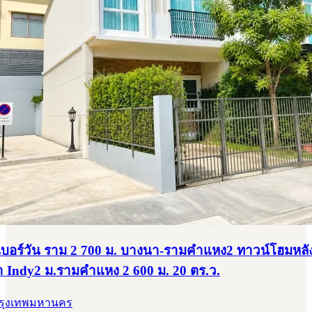
บอร์วัน ราม 2 700 ม. บางนา-รามคำแหง2 ทาวน์โฮมหลัง
ำ Indy2 ม.รามคำแหง 2 600 ม. 20 ตร.ว.
กรุงเทพมหานคร