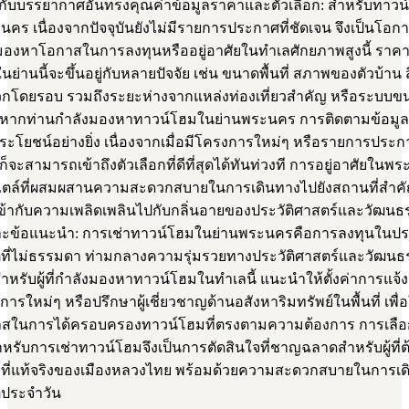
้ากับบรรยากาศอันทรงคุณค่าข้อมูลราคาและตัวเลือก: สำหรับทาวน์
คร เนื่องจากปัจจุบันยังไม่มีรายการประกาศที่ชัดเจน จึงเป็นโอกา
ี่มองหาโอกาสในการลงทุนหรืออยู่อาศัยในทำเลศักยภาพสูงนี้ ราคา
ย่านนี้จะขึ้นอยู่กับหลายปัจจัย เช่น ขนาดพื้นที่ สภาพของตัวบ้าน 
โดยรอบ รวมถึงระยะห่างจากแหล่งท่องเที่ยวสำคัญ หรือระบบขน
ากท่านกำลังมองหาทาวน์โฮมในย่านพระนคร การติดตามข้อมูลอ
ระโยชน์อย่างยิ่ง เนื่องจากเมื่อมีโครงการใหม่ๆ หรือรายการประก
ก็จะสามารถเข้าถึงตัวเลือกที่ดีที่สุดได้ทันท่วงที การอยู่อาศัยใน
ตล์ที่ผสมผสานความสะดวกสบายในการเดินทางไปยังสถานที่สำคั
ข้ากับความเพลิดเพลินไปกับกลิ่นอายของประวัติศาสตร์และวัฒนธรร
ละข้อแนะนำ: การเช่าทาวน์โฮมในย่านพระนครคือการลงทุนในป
ิตที่ไม่ธรรมดา ท่ามกลางความรุ่มรวยทางประวัติศาสตร์และวัฒน
ำหรับผู้ที่กำลังมองหาทาวน์โฮมในทำเลนี้ แนะนำให้ตั้งค่าการแจ้ง
ารใหม่ๆ หรือปรึกษาผู้เชี่ยวชาญด้านอสังหาริมทรัพย์ในพื้นที่ เพื่อ
สในการได้ครอบครองทาวน์โฮมที่ตรงตามความต้องการ การเลื
รับการเช่าทาวน์โฮมจึงเป็นการตัดสินใจที่ชาญฉลาดสำหรับผู้ที่
่ห์ที่แท้จริงของเมืองหลวงไทย พร้อมด้วยความสะดวกสบายในการเ
ตประจำวัน