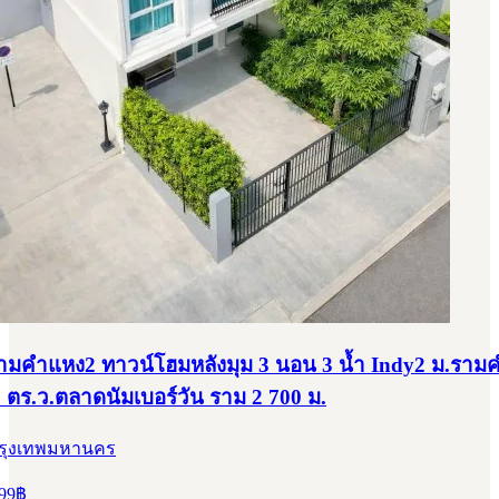
มคำแหง2 ทาวน์โฮมหลังมุม 3 นอน 3 น้ำ Indy2 ม.ราม
0 ตร.ว.ตลาดนัมเบอร์วัน ราม 2 700 ม.
กรุงเทพมหานคร
99
฿