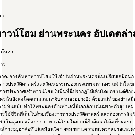
หา
ทาวน์โฮม ย่านพระนคร อัปเดตล่า
รค้นหา
การ
ด: การค้นหาทาวน์โฮมให้เช่าในย่านพระนครนั้นเปรียบเสมือนกา
จกลางประวัติศาสตร์และวัฒนธรรมของกรุงเทพมหานคร แม้ว่าในข
ายการประกาศเช่าทาวน์โฮมในพื้นที่นี้ปรากฏให้เห็นโดยตรง แต่ศั
นั้นยังคงโดดเด่นและน่าจับตามองอย่างยิ่ง ด้วยเสน่ห์ของย่านเมือง
ามทันสมัย ทำให้พระนครเป็นทำเลที่มีเอกลักษณ์เฉพาะตัวสูง เหมา
การใช้ชีวิตที่เต็มไปด้วยเรื่องราวทางประวัติศาสตร์ และต้องการสัมผั
ฯ ในมุมมองที่แตกต่าง ทาวน์โฮมในย่านนี้จึงมีแนวโน้มที่จะมอบ
์การอยู่อาศัยที่ไม่เหมือนใคร ผสมผสานความสะดวกสบายและค