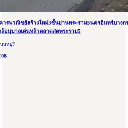
าคารพาณิชย์สร้างใหม่3ชั้นย่านพระราม5นครอินทร์บางก
กล้อนุบาลเด่นหล้าตลาดสดพระราม5
นนทบุรี
00
฿