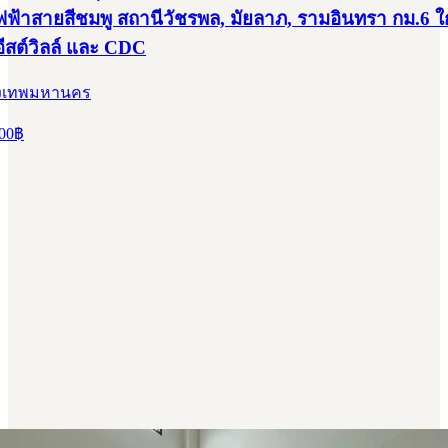
ไฟฟ้าสายสีชมพู สถานีวัชรพล, มัยลาภ, รามอินทรา กม.6 ใ
อีสต์วิลล์ และ CDC
กรุงเทพมหานคร
00
฿