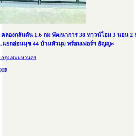
คลองกลันตัน 1.6 กม พัฒนาการ 38 ทาวน์โฮม 3 นอน 2 น้ำ 
..แยกอ่อนนุช 44 บ้านหัวมุม พร้อมเฟอร์ฯ ธัญญะ
, กรุงเทพมหานคร
99
฿