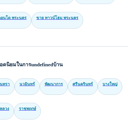
 คอนโด พระนคร
ขาย ทาวน์โฮม พระนคร
อดนิยมในการundefinedบ้าน
ินทรา
นวมินทร์
พัฒนาการ
ศรีนครินทร์
บางใหญ่
หลวง
ราชพฤกษ์