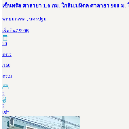
เซ็นทรัล ศาลายา 1.6 กม. ใกล้ม.มหิดล ศาลายา 900 ม. ให้
พุทธมณฑล , นครปฐม
เริ่มต้น
7,999
฿
20
ตร.ว
/
160
ตร.ม
2
2
เช่า