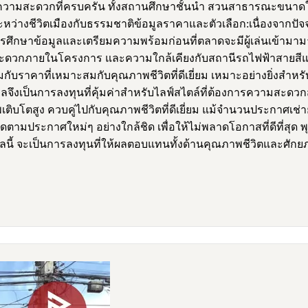
ยความสะดวกที่ครบครัน ทั้งสถานศึกษาชั้นนำ สวนสาธารณะขนาดให
ว่างชีวิตเมืองกับธรรมชาติข้อมูลราคาและตัวเลือก:เนื่องจากปัจจุ
ึกษาข้อมูลและเตรียมความพร้อมก่อนที่ตลาดจะมีผู้เล่นเข้ามามากข
สะดวกภายในโครงการ และความใกล้เคียงกับสถานีรถไฟฟ้าสายสีแ
พร้อมกับราคาที่เหมาะสมกับคุณภาพชีวิตที่ดีเยี่ยม เหมาะอย่างยิ่งส
ณฑลจึงเป็นการลงทุนที่คุ้มค่าสำหรับไลฟ์สไตล์ที่ต้องการความสะด
บโตสูง ควบคู่ไปกับคุณภาพชีวิตที่ดีเยี่ยม แม้จำนวนประกาศเช่ายั
ะติดตามประกาศใหม่ๆ อย่างใกล้ชิด เพื่อให้ไม่พลาดโอกาสที่ดีที่ส
ลนี้ จะเป็นการลงทุนที่ให้ผลตอบแทนทั้งด้านคุณภาพชีวิตและศ