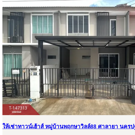
ให้เช่าทาวน์เฮ้าส์ หมู่บ้านพฤกษาวิลล์88 ศาลายา นคร