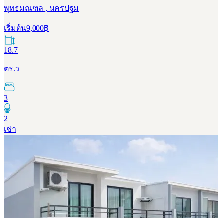
พุทธมณฑล , นครปฐม
เริ่มต้น
9,000
฿
18.7
ตร.ว
3
2
เช่า