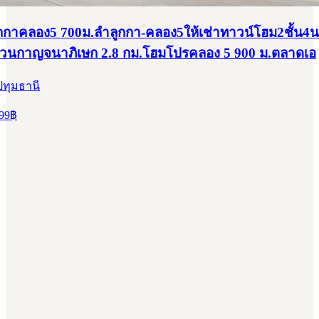
ลูกกาคลอง5 700ม.ลำลูกกา-คลอง5ให้เช่าทาวน์โฮม2ชั้น4
่วนกาญจนาภิเษก 2.8 กม.โฮมโปรคลอง 5 900 ม.ตลาดเอ
ปทุมธานี
99
฿