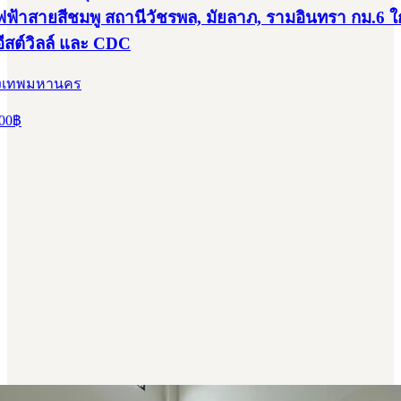
ไฟฟ้าสายสีชมพู สถานีวัชรพล, มัยลาภ, รามอินทรา กม.6 ใ
อีสต์วิลล์ และ CDC
กรุงเทพมหานคร
00
฿