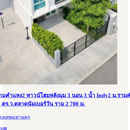
มคำแหง2 ทาวน์โฮมหลังมุม 3 นอน 3 น้ำ Indy2 ม.ราม
0 ตร.ว.ตลาดนัมเบอร์วัน ราม 2 700 ม.
กรุงเทพมหานคร
99
฿