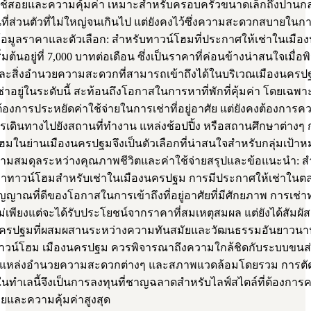
ช้สอยและความคุ้มค่า เหมาะสำหรับครอบครัวขนาดเล็กถึงปานกลาง 
นที่ส่วนตัวที่ไม่ใหญ่จนเกินไป แต่ยังคงไว้ซึ่งความสะดวกสบายในกา
้อมูลราคาและตัวเลือก: สำหรับทาวน์โฮมที่ประกาศให้เช่าในเมื
ิ่มต้นอยู่ที่ 7,000 บาทต่อเดือน ซึ่งเป็นราคาที่ค่อนข้างน่าสนใจเมื่
งและสิ่งอำนวยความสะดวกที่สามารถเข้าถึงได้ในบริเวณเมืองนครปฐ
่าอยู่ในระดับนี้ สะท้อนถึงโอกาสในการหาที่พักที่คุ้มค่า โดยเฉพาะ
ี่ต้องการประหยัดค่าใช้จ่ายในการเช่าที่อยู่อาศัย แต่ยังคงต้องกา
เดินทางไปยังสถานที่ทำงาน แหล่งช้อปปิ้ง หรือสถานศึกษาต่างๆ 
ฮมในย่านเมืองนครปฐมจึงเป็นตัวเลือกที่น่าสนใจสำหรับกลุ่มเป้าหม
ามสมดุลระหว่างคุณภาพชีวิตและค่าใช้จ่ายสรุปและข้อแนะนำ: สำหร
าทาวน์โฮมสำหรับเช่าในเมืองนครปฐม การมีประกาศให้เช่าใน
นสัญญาณที่ดีของโอกาสในการเข้าถึงที่อยู่อาศัยที่มีศักยภาพ การเช่
ม่เพียงแต่จะได้รับประโยชน์จากราคาที่สมเหตุสมผล แต่ยังได้สัมผัสก
ครปฐมที่ผสมผสานระหว่างความทันสมัยและวัฒนธรรมอันยาวนาน 
าวน์โฮม เมืองนครปฐม ควรพิจารณาถึงความใกล้ชิดกับระบบขนส่
แหล่งอำนวยความสะดวกต่างๆ และสภาพแวดล้อมโดยรวม การตัดส
นทำเลนี้จึงเป็นการลงทุนที่ชาญฉลาดสำหรับไลฟ์สไตล์ที่ต้องการ
และความคุ้มค่าสูงสุด