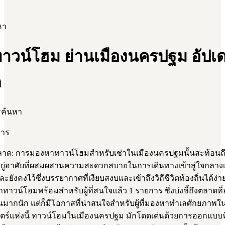
หา
 ทาวน์โฮม ย่านเมืองนครปฐม อัปเ
ด
รค้นหา
การ
ด: การมองหาทาวน์โฮมสำหรับเช่าในเมืองนครปฐมนั้นสะท้อนถ
่อยู่อาศัยที่ผสมผสานความสะดวกสบายในการเดินทางเข้าสู่ใจกลางเ
ังคงไว้ซึ่งบรรยากาศที่เงียบสงบและเข้าถึงวิถีชีวิตท้องถิ่นได้ง่าย 
ทาวน์โฮมพร้อมสำหรับผู้ที่สนใจแล้ว 1 รายการ ซึ่งบ่งชี้ถึงตลาดที
มากนัก แต่ก็มีโอกาสที่น่าสนใจสำหรับผู้ที่มองหาทำเลศักยภาพใน
สตร์แห่งนี้ ทาวน์โฮมในเมืองนครปฐม มักโดดเด่นด้วยการออกแบบที