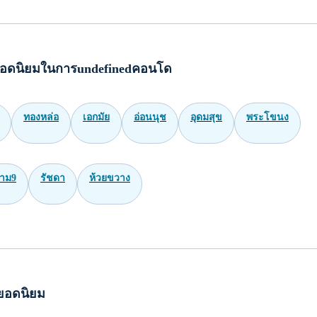
อดนิยมในการundefinedคอนโด
ทองหล่อ
เอกมัย
อ่อนนุช
อุดมสุข
พระโขนง
าม9
รัชดา
ห้วยขวาง
ยอดนิยม