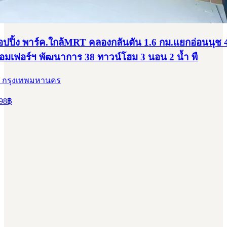
อปปิ้ง พาร์ค.ใกล้MRT คลองกลันตัน 1.6 กม.แยกอ่อนนุช 
ร้อมเฟอร์ฯ พัฒนาการ 38 ทาวน์โฮม 3 นอน 2 น้ำ พื
, กรุงเทพมหานคร
98
฿