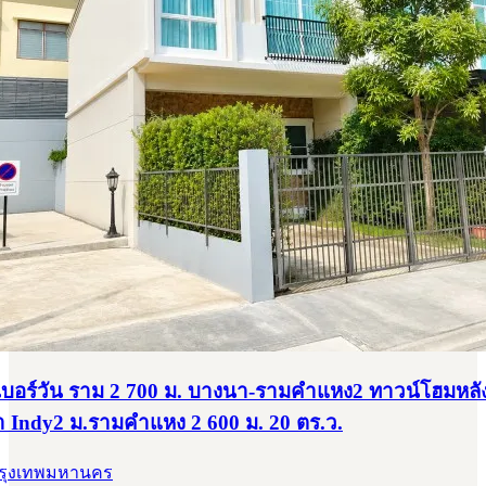
บอร์วัน ราม 2 700 ม. บางนา-รามคำแหง2 ทาวน์โฮมหลัง
ำ Indy2 ม.รามคำแหง 2 600 ม. 20 ตร.ว.
กรุงเทพมหานคร