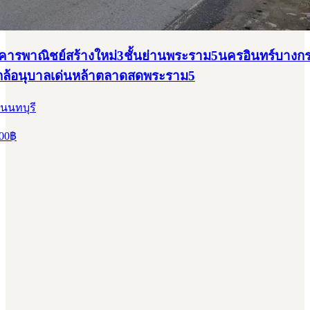
าคารพาณิชย์สร้างใหม่3ชั้นย่านพระราม5นครอินทร์บางก
กล้อนุบาลเด่นหล้าตลาดสดพระราม5
นนทบุรี
00
฿