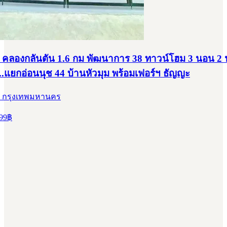
คลองกลันตัน 1.6 กม พัฒนาการ 38 ทาวน์โฮม 3 นอน 2 น้ำ 
..แยกอ่อนนุช 44 บ้านหัวมุม พร้อมเฟอร์ฯ ธัญญะ
, กรุงเทพมหานคร
99
฿