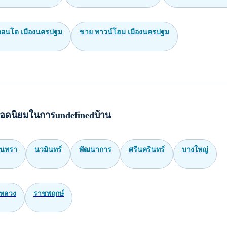
 คอนโด เมืองนครปฐม
ขาย ทาวน์โฮม เมืองนครปฐม
อดนิยมในการundefinedบ้าน
ินทรา
นวมินทร์
พัฒนาการ
ศรีนครินทร์
บางใหญ่
หลวง
ราชพฤกษ์