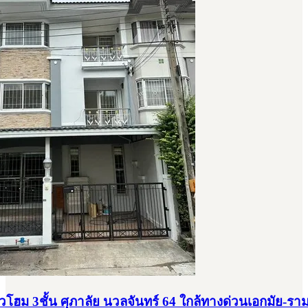
าวโฮม 3ชั้น ศุภาลัย นวลจันทร์ 64 ใกล้ทางด่วนเอกมัย-รา