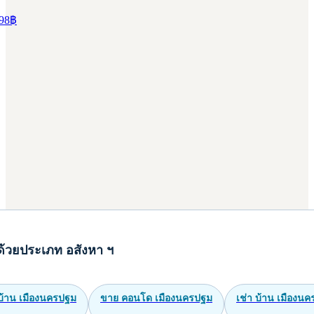
98
฿
ด้วยประเภท อสังหา ฯ
บ้าน เมืองนครปฐม
ขาย คอนโด เมืองนครปฐม
เช่า บ้าน เมืองน