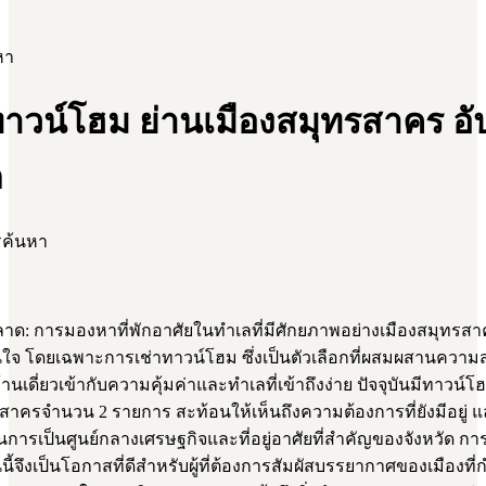
หา
ทาวน์โฮม ย่านเมืองสมุทรสาคร อ
ด
รค้นหา
ด: การมองหาที่พักอาศัยในทำเลที่มีศักยภาพอย่างเมืองสมุทรสา
าสนใจ โดยเฉพาะการเช่าทาวน์โฮม ซึ่งเป็นตัวเลือกที่ผสมผสานควา
นเดี่ยวเข้ากับความคุ้มค่าและทำเลที่เข้าถึงง่าย ปัจจุบันมีทาวน์โ
สาครจำนวน 2 รายการ สะท้อนให้เห็นถึงความต้องการที่ยังมีอยู่
ารเป็นศูนย์กลางเศรษฐกิจและที่อยู่อาศัยที่สำคัญของจังหวัด กา
ี้จึงเป็นโอกาสที่ดีสำหรับผู้ที่ต้องการสัมผัสบรรยากาศของเมืองที่