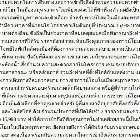
วามสะดวกในการเดินทางและการเข้าถึงสิ่งอำนวยความสะดวกต่า
าวน์โฮมในเมืองสมุทรสาคร ไม่เพียงแต่จะได้ที่พักที่ลงตัว แต่ยังเป
มีอนาคตข้อมูลราคาและตัวเลือก: สำหรับทาวน์โฮมในเมืองสมุทรส
่ามีช่วงราคาที่น่าสนใจ โดยราคาเริ่มต้นอยู่ที่ประมาณ 15,998 บาท
999 บาทต่อเดือน ซึ่งถือเป็นช่วงราคาที่สมเหตุสมผลเมื่อพิจารณาถึงทำ
ความสะดวกที่ได้รับ ราคาดังกล่าวสะท้อนถึงคุณภาพของทาวน์โฮ
บโจทย์ไลฟ์สไตล์คนเมืองที่ต้องการความสะดวกสบาย ความเป็นส่ว
สอยที่เหมาะสม ปัจจัยที่มีผลต่อราคาเช่าอาจรวมถึงขนาดของทาวน์
ะห้องน้ำ สิ่งอำนวยความสะดวกภายในโครงการ เช่น ระบบรักษ
นสาธารณะ หรือคลับเฮาส์ รวมถึงทำเลที่ตั้งที่ใกล้กับแหล่งงาน แห
างการเดินทางที่สะดวกสบาย การเช่าทาวน์โฮมในเมืองสมุทรสาครจ
าพิจารณาสำหรับครอบครัวขนาดเล็กถึงปานกลาง หรือผู้ที่ทำงานในพื
ักที่เดินทางสะดวกและคุ้มค่าสรุปและข้อแนะนำ: การเช่าทาวน์โฮ
ถือเป็นตัวเลือกที่ชาญฉลาดสำหรับผู้ที่มองหาที่อยู่อาศัยที่ลงตัวทั้
และไลฟ์สไตล์ ด้วยจำนวนประกาศที่เปิดให้เช่า 2 รายการ และช่วง
ียง 15,998 บาท ทำให้การเข้าถึงที่พักคุณภาพในทำเลศักยภาพนี้เป็นเร
์โฮมในเมืองสมุทรสาคร ยังหมายถึงการได้สัมผัสกับบรรยากาศของเ
าอย่างต่อเนื่อง พร้อมกับความสะดวกในการเข้าถึงเส้นทางการ