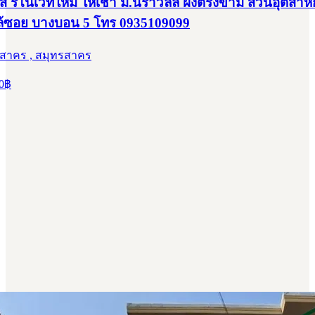
ส์ รีโนเวทใหม่ ให้เช่า ม.นิราวิลล์ ฝั่งตรงข้าม สวนอุตสา
กล้ซอย บางบอน 5 โทร 0935109099
รสาคร , สมุทรสาคร
0
฿