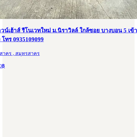
าวน์เฮ้าส์ รีโนเวทใหม่ ม.นิราวิลล์ ใกล้ซอย บางบอน 5 เข้
 โทร 0935109099
รสาคร , สมุทรสาคร
0
฿