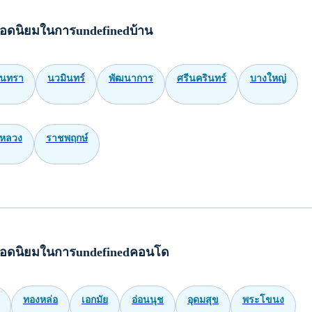
อดนิยมในการundefinedบ้าน
ินทรา
นวมินทร์
พัฒนาการ
ศรีนครินทร์
บางใหญ่
หลวง
ราชพฤกษ์
อดนิยมในการundefinedคอนโด
ทองหล่อ
เอกมัย
อ่อนนุช
อุดมสุข
พระโขนง