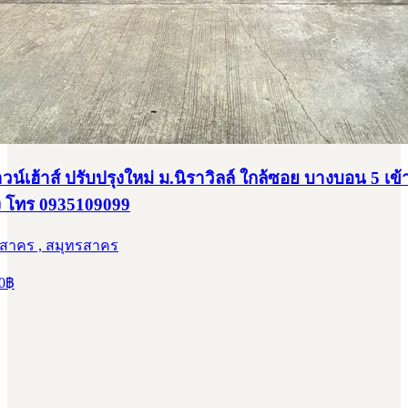
าวน์เฮ้าส์ ปรับปรุงใหม่ ม.นิราวิลล์ ใกล้ซอย บางบอน 5 เข
 โทร 0935109099
รสาคร , สมุทรสาคร
0
฿