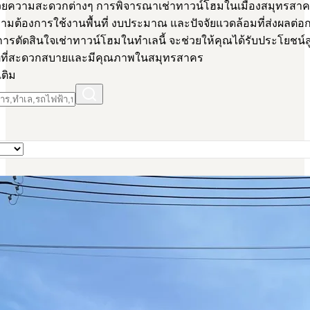
วยความสะดวกต่างๆ การพิจารณาเช่าทาวน์โฮมในเมืองสมุทรสาค
ามต้องการใช้งานพื้นที่ งบประมาณ และปัจจัยแวดล้อมที่ส่งผลต่อก
ารตัดสินใจเช่าทาวน์โฮมในทำเลนี้ จะช่วยให้คุณได้รับประโยชน์ส
ิตที่สะดวกสบายและมีคุณภาพในสมุทรสาคร
เติม