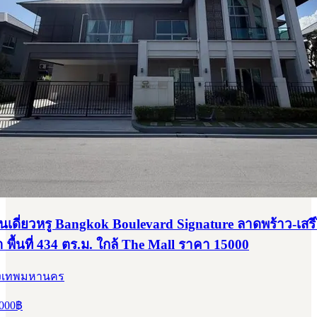
้านเดี่ยวหรู Bangkok Boulevard Signature ลาดพร้าว-เสร
 พื้นที่ 434 ตร.ม. ใกล้ The Mall ราคา 15000
กรุงเทพมหานคร
000
฿