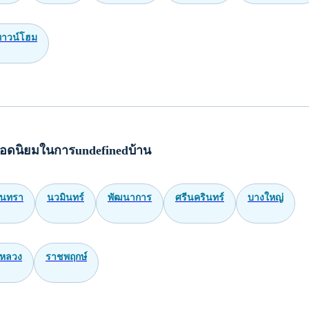
ทาวน์โฮม
อดนิยมในการundefinedบ้าน
ินทรา
นวมินทร์
พัฒนาการ
ศรีนครินทร์
บางใหญ่
หลวง
ราชพฤกษ์