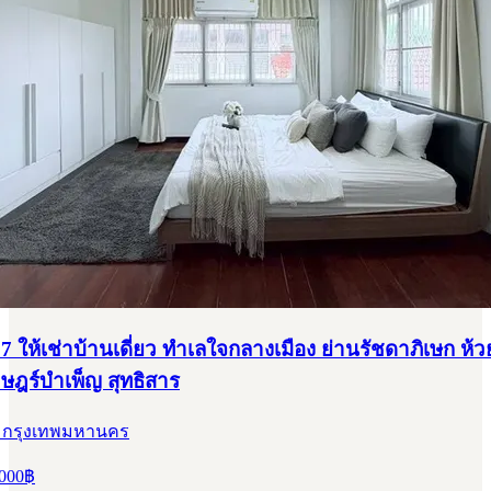
7 ให้เช่าบ้านเดี่ยว ทำเลใจกลางเมือง ย่านรัชดาภิเษก ห้
ฎร์บำเพ็ญ สุทธิสาร
, กรุงเทพมหานคร
000
฿