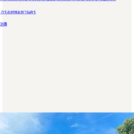
, กรุงเทพมหานคร
00
฿