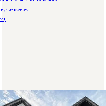
, กรุงเทพมหานคร
00
฿