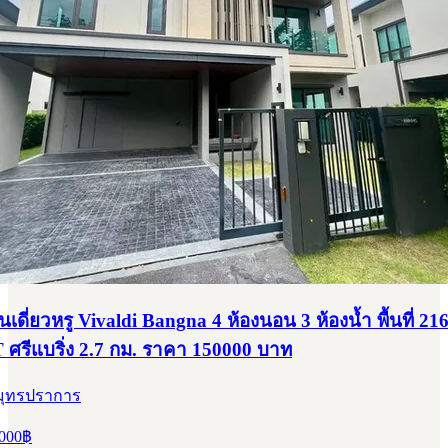
านเดี่ยวหรู Vivaldi Bangna 4 ห้องนอน 3 ห้องน้ำ พื้นที่ 21
 ศรีแบริ่ง 2.7 กม. ราคา 150000 บาท
สมุทรปราการ
000
฿