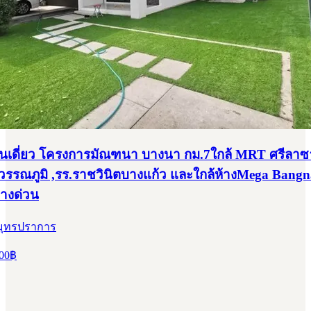
้านเดี่ยว โครงการมัณฑนา บางนา กม.7ใกล้ MRT ศรีลาซ
สุวรรณภูมิ ,รร.ราชวินิตบางแก้ว และใกล้ห้างMega Bangn
ทางด่วน
สมุทรปราการ
00
฿