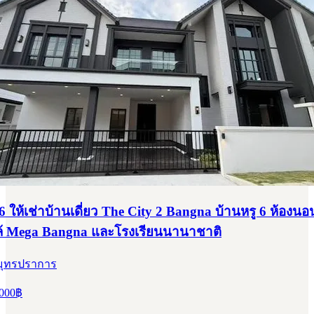
 ให้เช่าบ้านเดี่ยว The City 2 Bangna บ้านหรู 6 ห้องนอ
ล้ Mega Bangna และโรงเรียนนานาชาติ
สมุทรปราการ
000
฿