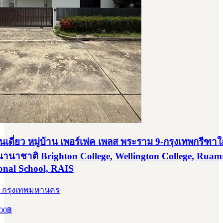
านเดี่ยว หมู่บ้าน เพอร์เฟค เพลส พระราม 9-กรุงเทพกรีฑาใ
นานาชาติ Brighton College, Wellington College, Ruam
ional School, RAIS
, กรุงเทพมหานคร
00
฿