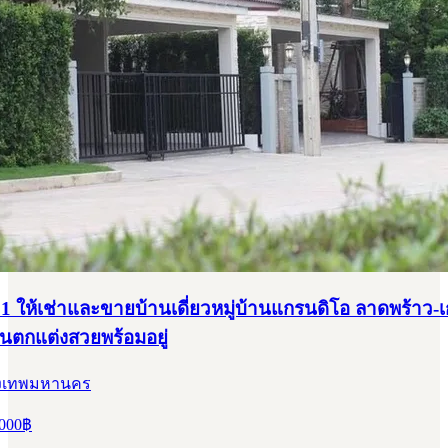
1 ให้เช่าและขายบ้านเดี่ยวหมู่บ้านแกรนดิโอ ลาดพร้าว
านตกแต่งสวยพร้อมอยู่
กรุงเทพมหานคร
000
฿