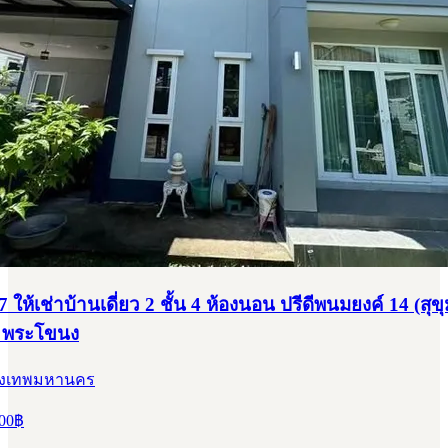
ให้เช่าบ้านเดี่ยว 2 ชั้น 4 ห้องนอน ปรีดีพนมยงค์ 14 (สุขุ
S พระโขนง
รุงเทพมหานคร
00
฿