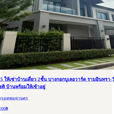
5 ให้เช่าบ้านเดี่ยว 2ชั้น บางกอกบูเลอวาร์ด รามอินทรา-
ิ บ้านพร้อมให้เข้าอยู่
 กรุงเทพมหานคร
000
฿