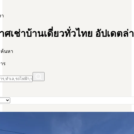
หา
ศเช่าบ้านเดี่ยวทั่วไทย อัปเดตล่า
รค้นหา
การ