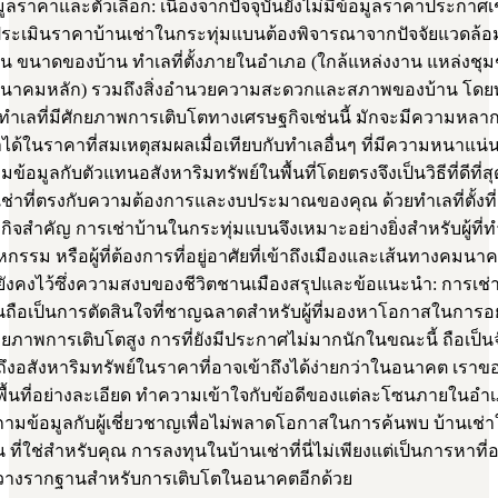
มูลราคาและตัวเลือก: เนื่องจากปัจจุบันยังไม่มีข้อมูลราคาประกาศเช
ระเมินราคาบ้านเช่าในกระทุ่มแบนต้องพิจารณาจากปัจจัยแวดล้
่น ขนาดของบ้าน ทำเลที่ตั้งภายในอำเภอ (ใกล้แหล่งงาน แหล่งชุม
นาคมหลัก) รวมถึงสิ่งอำนวยความสะดวกและสภาพของบ้าน โดยท
นทำเลที่มีศักยภาพการเติบโตทางเศรษฐกิจเช่นนี้ มักจะมีความหล
้ในราคาที่สมเหตุสมผลเมื่อเทียบกับทำเลอื่นๆ ที่มีความหนาแน่น
้อมูลกับตัวแทนอสังหาริมทรัพย์ในพื้นที่โดยตรงจึงเป็นวิธีที่ดีที่
ช่าที่ตรงกับความต้องการและงบประมาณของคุณ ด้วยทำเลที่ตั้งที่เ
ษฐกิจสำคัญ การเช่าบ้านในกระทุ่มแบนจึงเหมาะอย่างยิ่งสำหรับผู้ที
กรรม หรือผู้ที่ต้องการที่อยู่อาศัยที่เข้าถึงเมืองและเส้นทางคมนา
ยังคงไว้ซึ่งความสงบของชีวิตชานเมืองสรุปและข้อแนะนำ: การเช่
นถือเป็นการตัดสินใจที่ชาญฉลาดสำหรับผู้ที่มองหาโอกาสในการอย
ักยภาพการเติบโตสูง การที่ยังมีประกาศไม่มากนักในขณะนี้ ถือเป็นจั
ถึงอสังหาริมทรัพย์ในราคาที่อาจเข้าถึงได้ง่ายกว่าในอนาคต เรา
ื้นที่อย่างละเอียด ทำความเข้าใจกับข้อดีของแต่ละโซนภายในอำ
ถามข้อมูลกับผู้เชี่ยวชาญเพื่อไม่พลาดโอกาสในการค้นพบ บ้านเช่
ที่ใช่สำหรับคุณ การลงทุนในบ้านเช่าที่นี่ไม่เพียงแต่เป็นการหาที่อย
รวางรากฐานสำหรับการเติบโตในอนาคตอีกด้วย