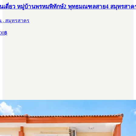
้านเดี่ยว หมู่บ้านพรหมพิทักษ์2 พุทธมณฑลสาย4 สมุทรสาค
น , สมุทรสาคร
00
฿