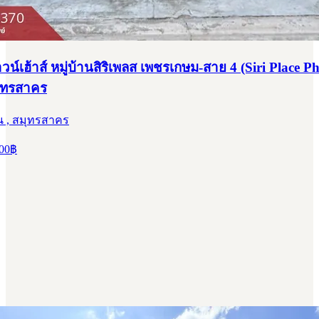
าวน์เฮ้าส์ หมู่บ้านสิริเพลส เพชรเกษม-สาย 4 (Siri Place 
มุทรสาคร
น , สมุทรสาคร
00
฿