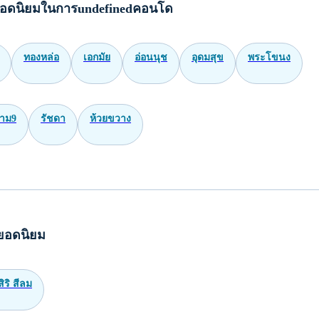
อดนิยมในการundefinedคอนโด
ทองหล่อ
เอกมัย
อ่อนนุช
อุดมสุข
พระโขนง
าม9
รัชดา
ห้วยขวาง
ยอดนิยม
ิริ สีลม