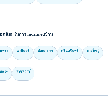
อดนิยมในการundefinedบ้าน
ินทรา
นวมินทร์
พัฒนาการ
ศรีนครินทร์
บางใหญ่
หลวง
ราชพฤกษ์