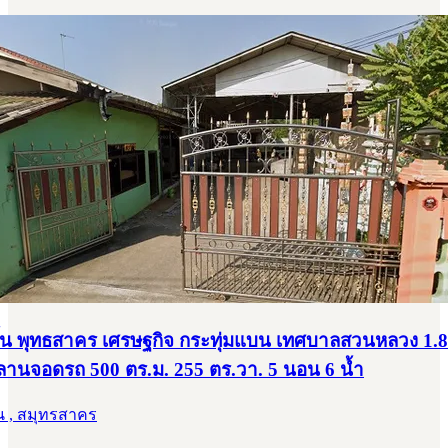
ชั้น พุทธสาคร เศรษฐกิจ กระทุ่มแบน เทศบาลสวนหลวง 1.8
 ลานจอดรถ 500 ตร.ม. 255 ตร.วา. 5 นอน 6 น้ำ
น , สมุทรสาคร