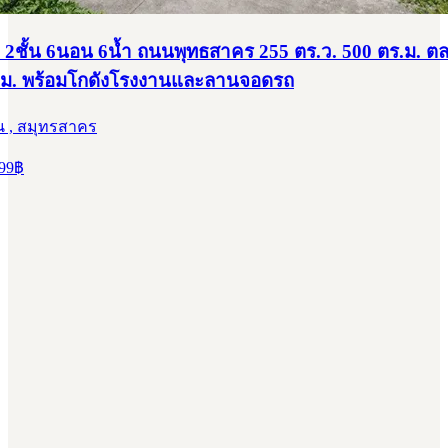
ยว 2ชั้น 6นอน 6น้ำ ถนนพุทธสาคร 255 ตร.ว. 500 ตร.ม. ต
กม. พร้อมโกดังโรงงานและลานจอดรถ
น , สมุทรสาคร
99
฿