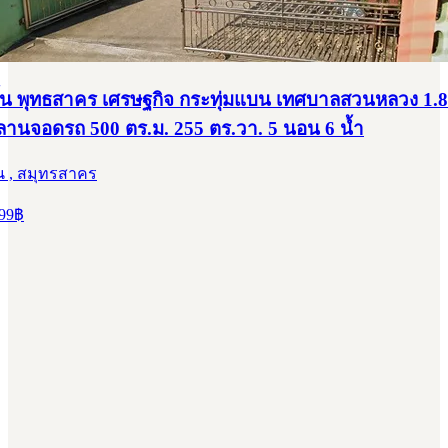
ชั้น พุทธสาคร เศรษฐกิจ กระทุ่มแบน เทศบาลสวนหลวง 1.8
 ลานจอดรถ 500 ตร.ม. 255 ตร.วา. 5 นอน 6 น้ำ
น , สมุทรสาคร
99
฿