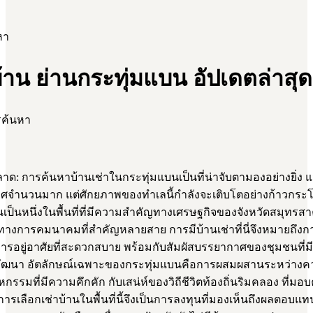
หา
บ้าน ย่านกระทุ่มแบน อัปเดตล่าสุด
รค้นหา
: การค้นหาบ้านเช่าในกระทุ่มแบนเป็นที่น่าจับตามองอย่างยิ่ง แม้
าศจำนวนมาก แต่ศักยภาพของทำเลนี้กำลังจะเติบโตอย่างก้าวกระ
เป็นหนึ่งในพื้นที่ที่มีความสำคัญทางเศรษฐกิจของจังหวัดสมุทรสาค
ทางการคมนาคมที่สำคัญหลายสาย การมีบ้านเช่าที่นี่จึงหมายถึงกา
รอยู่อาศัยที่สะดวกสบาย พร้อมกับสัมผัสบรรยากาศของชุมชนที่มีช
ัฒนา อัตลักษณ์เฉพาะของกระทุ่มแบนคือการผสมผสานระหว่างค
หกรรมที่มีความคึกคัก กับเสน่ห์ของวิถีชีวิตท้องถิ่นริมคลอง ที่ม
 การเลือกเช่าบ้านในพื้นที่นี้จึงเป็นการลงทุนที่มองเห็นถึงผลตอ