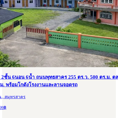
ยว 2ชั้น 6นอน 6น้ำ ถนนพุทธสาคร 255 ตร.ว. 500 ตร.ม. ต
กม. พร้อมโกดังโรงงานและลานจอดรถ
น , สมุทรสาคร
99
฿