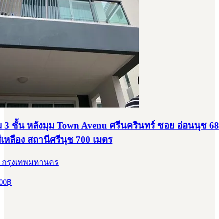
 3 ชั้น หลังมุม Town Avenu ศรีนครินทร์ ซอย อ่อนนุช 68
ีเหลือง สถานีศรีนุช 700 เมตร
, กรุงเทพมหานคร
00
฿