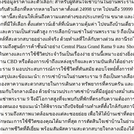
งข้อมูลราคาและตัวเลือก: สำหรับผู้ที่สนใจเช่าบ้านในย่านพระรา
ับตัวเลือกที่หลากหลายในราคาตั้งแต่ 24998 บาท ไปจนถึง 59999
งราคานี้สะท้อนให้เห็นถึงความแตกต่างของประเภทบ้าน ขนาด และ
่มีให้เลือก ตั้งแต่ทาวน์เฮ้าส์ที่เน้นความคุ้มค่า ไปจนถึงบ้านเดี่ยวที่
และความเป็นส่วนตัวสูง การเลือกบ้านเช่าในย่านพระราม 9 ถือเป็
ไตล์ที่สะดวกสบายอย่างแท้จริง ด้วยทำเลที่ใกล้กับทางด่วน สถานีร
วมถึงศูนย์การค้าชั้นนำอย่าง Central Plaza Grand Rama 9 และ S
ินทางและการใช้ชีวิตประจำวันเป็นเรื่องง่าย ย่านนี้เหมาะอย่างยิ่งสำ
าน CBD หรือต้องการเข้าถึงแหล่งธุรกิจและความบันเทิงได้อย่างร
ระราม 9 มอบประสบการณ์การใช้ชีวิตที่ทันสมัย ตอบโจทย์ทั้งกา
นสรุปและข้อแนะนำ: การเช่าบ้านในย่านพระราม 9 ถือเป็นทางเลือก
ที่มองหาความสะดวกสบายในการเดินทาง ทรัพยากรที่ครบครัน และก
ี่ยมกับใจกลางเมือง ด้วยจำนวนประกาศเช่าบ้านที่มีอยู่อย่างสม่ำเสมอ 
ช่าพระราม 9 จึงมีโอกาสสูงที่จะพบกับที่พักที่ตรงกับความต้องก
ตนเอง ขอแนะนำให้พิจารณาถึงปัจจัยด้านทำเลที่ตั้งใกล้กับสถา
น รวมถึงสภาพแวดล้อมของแต่ละซอยย่อย เพื่อให้ได้บ้านเช่าที่ตอ
กษณะการใช้ชีวิตของคุณได้มากที่สุด การตัดสินใจเช่าบ้านในย่าน
คุณภาพชีวิตที่ดีเยี่ยม พร้อมสัมผัสความสะดวกสบายใจกลางเมืองได้อ