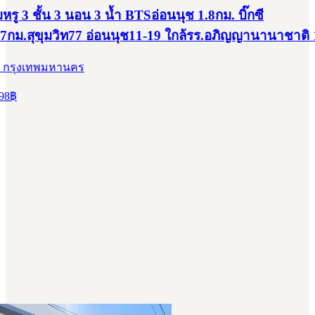
รู 3 ชั้น 3 นอน 3 น้ำ BTSอ่อนนุช 1.8กม. บิ๊กซี
.7กม.สุขุมวิท77 อ่อนนุช11-19 ใกล้รร.อภิญญานานาชาติ 
, กรุงเทพมหานคร
98
฿