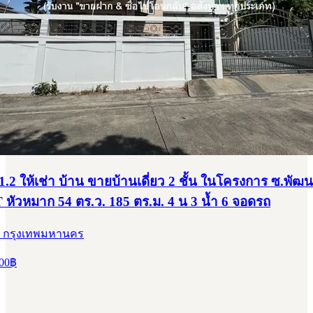
.2 ให้เช่า บ้าน ขายบ้านเดี่ยว 2 ชั้น ในโครงการ ซ.พัฒ
 หัวหมาก 54 ตร.ว. 185 ตร.ม. 4 น 3 น้ำ 6 จอดรถ
, กรุงเทพมหานคร
00
฿