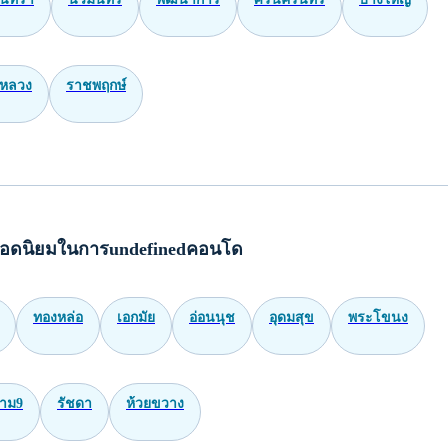
หลวง
ราชพฤกษ์
อดนิยมในการundefinedคอนโด
ทองหล่อ
เอกมัย
อ่อนนุช
อุดมสุข
พระโขนง
าม9
รัชดา
ห้วยขวาง