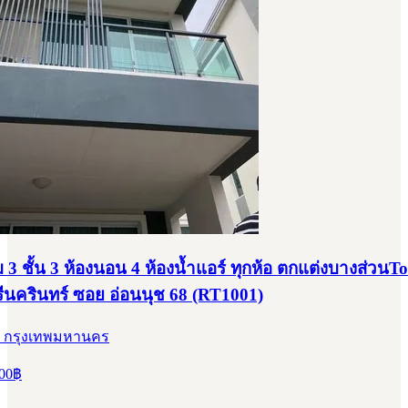
 3 ชั้น 3 ห้องนอน 4 ห้องน้ำแอร์ ทุกห้อ ตกแต่งบางส่วนT
ีนครินทร์ ซอย อ่อนนุช 68 (RT1001)
, กรุงเทพมหานคร
00
฿