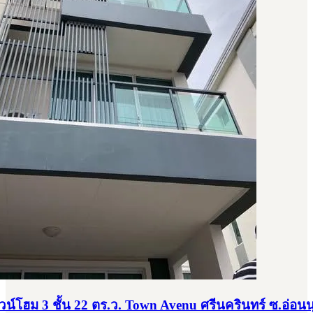
วน์โฮม 3 ชั้น 22 ตร.ว. Town Avenu ศรีนครินทร์ ซ.อ่อนน