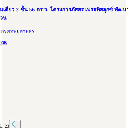
านเดี่ยว 2 ชั้น 56 ตร.ว. โครงการภัสสร เพรจทิสลุกซ์ พัฒ
่วน
, กรุงเทพมหานคร
00
฿
5
...
23