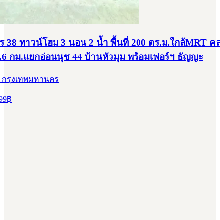
 38 ทาวน์โฮม 3 นอน 2 น้ำ พื้นที่ 200 ตร.ม.ใกล้MRT ค
1.6 กม.แยกอ่อนนุช 44 บ้านหัวมุม พร้อมเฟอร์ฯ ธัญญะ
, กรุงเทพมหานคร
99
฿