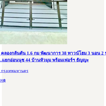
คลองกลันตัน 1.6 กม พัฒนาการ 38 ทาวน์โฮม 3 นอน 2 น้ำ 
..แยกอ่อนนุช 44 บ้านหัวมุม พร้อมเฟอร์ฯ ธัญญะ
, กรุงเทพมหานคร
99
฿