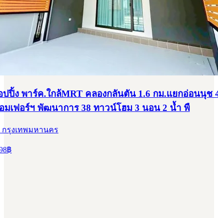
อปปิ้ง พาร์ค.ใกล้MRT คลองกลันตัน 1.6 กม.แยกอ่อนนุช 
ร้อมเฟอร์ฯ พัฒนาการ 38 ทาวน์โฮม 3 นอน 2 น้ำ พื
, กรุงเทพมหานคร
98
฿