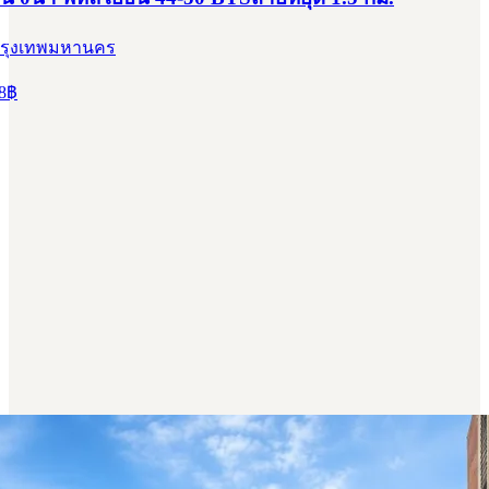
กรุงเทพมหานคร
8
฿