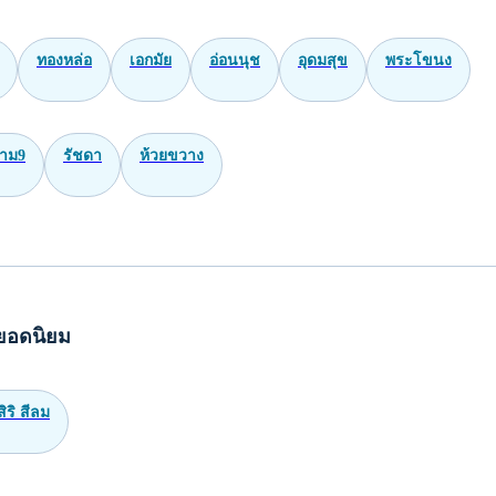
ทองหล่อ
เอกมัย
อ่อนนุช
อุดมสุข
พระโขนง
าม9
รัชดา
ห้วยขวาง
ยอดนิยม
ิริ สีลม