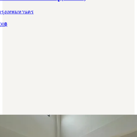
 กรุงเทพมหานคร
00
฿