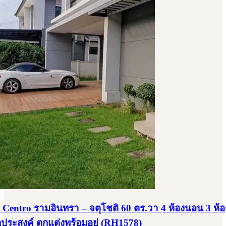
ว Centro รามอินทรา – จตุโชติ 60 ตร.วา 4 ห้องนอน 3 ห้อ
กประสงค์ ตกแต่งพร้อมอยู่ (RH1578)