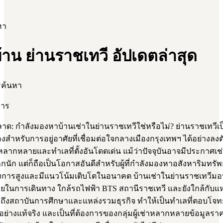
หา
บ้าน ย่านราชเทวี อัปเดตล่าสุด
รค้นหา
การ
: กำลังมองหาบ้านเช่าในย่านราชเทวีใช่หรือไม่? ย่านราชเทวีเป็
งสำหรับการอยู่อาศัยที่เชื่อมต่อใจกลางเมืองกรุงเทพฯ ได้อย่างลงตั
หลากหลายและทำเลที่ตั้งอันโดดเด่น แม้ว่าปัจจุบันอาจมีประกาศเช
นัก แต่ก็ถือเป็นโอกาสอันดีสำหรับผู้ที่กำลังมองหาอสังหาริมทรัพย
งการสูงและมีแนวโน้มเติบโตในอนาคต บ้านเช่าในย่านราชเทวีม
ในการเดินทาง ใกล้รถไฟฟ้า BTS สถานีราชเทวี และยังใกล้กับแหล
ถึงสถาบันการศึกษาและแหล่งรวมธุรกิจ ทำให้เป็นทำเลที่ตอบโจทย
อย่างแท้จริง และเป็นที่ต้องการของกลุ่มผู้เช่าหลากหลายข้อมูลร