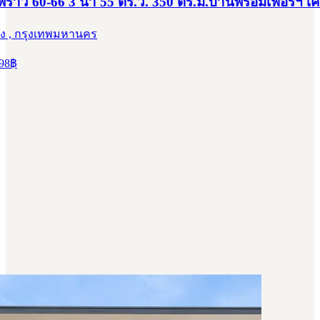
้าว 60-66 3 น้ำ 55 ตร.ว. 350 ตร.ม.บ้านพร้อมเฟอร์ฯ เคร
ง , กรุงเทพมหานคร
98
฿