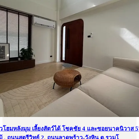
าวโฮมหลังมุม เลี้ยงสัตว์ได้ โชคชัย 4 และซอยนาคนิวาส 5
้ , ถนนสตรีวิทย์ 2, ถนนลาดพร้าว-วังหิน ต.รวมโ