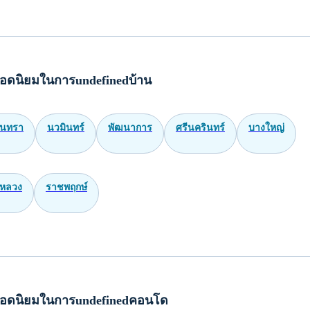
อดนิยมในการundefinedบ้าน
ินทรา
นวมินทร์
พัฒนาการ
ศรีนครินทร์
บางใหญ่
หลวง
ราชพฤกษ์
อดนิยมในการundefinedคอนโด