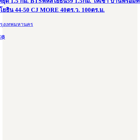
ุด 1.5 กม. BTSพหลโยธิน59 1.5กม. ให้เช่า บ้านพร้อมที
โยธิน 44-50 CJ MORE 40ตร.ว. 100ตร.ม.
กรุงเทพมหานคร
9
฿