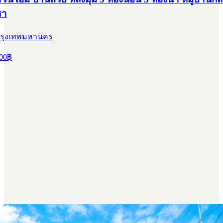
รา
กรุงเทพมหานคร
00
฿