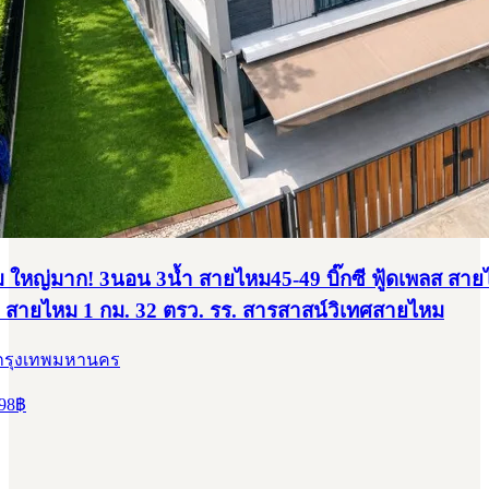
 ใหญ่มาก! 3นอน 3น้ำ สายไหม45-49 บิ๊กซี ฟู้ดเพลส สา
 สายไหม 1 กม. 32 ตรว. รร. สารสาสน์วิเทศสายไหม
 กรุงเทพมหานคร
98
฿