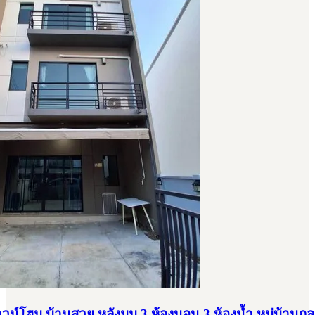
าวน์โฮม บ้านสวย หลังมุม 3 ห้องนอน 3 ห้องน้ำ หมู่บ้านกล