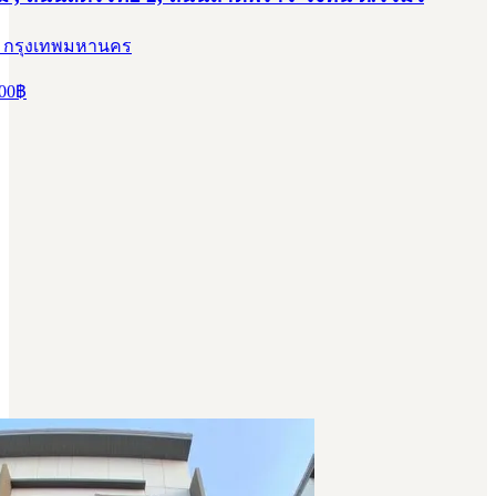
, กรุงเทพมหานคร
00
฿