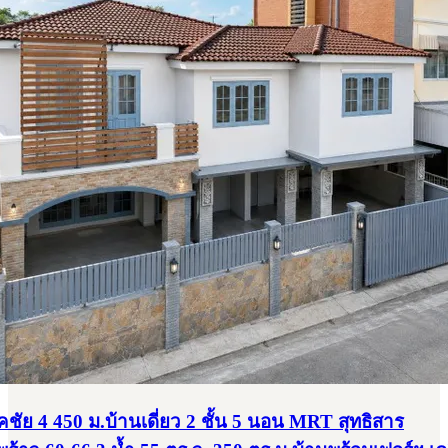
ัย 4 450 ม.บ้านเดี่ยว 2 ชั้น 5 นอน MRT สุทธิสาร