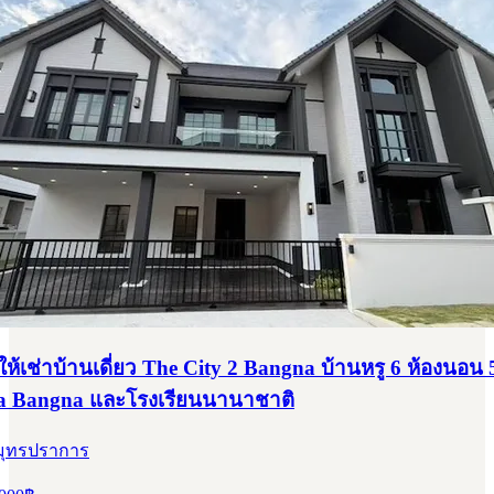
ห้เช่าบ้านเดี่ยว The City 2 Bangna บ้านหรู 6 ห้องนอน 
ga Bangna และโรงเรียนนานาชาติ
สมุทรปราการ