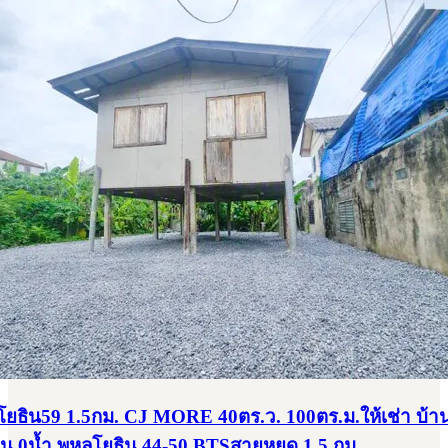
ธิน59 1.5กม. CJ MORE 40ตร.ว. 100ตร.ม.ให้เช่า บ้า
นอน 0น้ำ พหลโยธิน 44-50 BTSสายหยุด 1.5 กม.