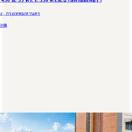
ง , กรุงเทพมหานคร
99
฿