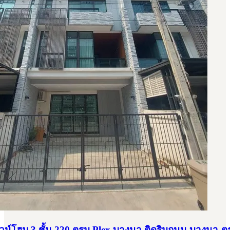
าวน์โฮม 3 ชั้น 220 ตรม Plex บางนา ติดริมถนน บางนา-ต