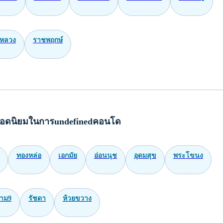
หลวง
ราชพฤกษ์
อดนิยมในการundefinedคอนโด
ทองหล่อ
เอกมัย
อ่อนนุช
อุดมสุข
พระโขนง
าม9
รัชดา
ห้วยขวาง