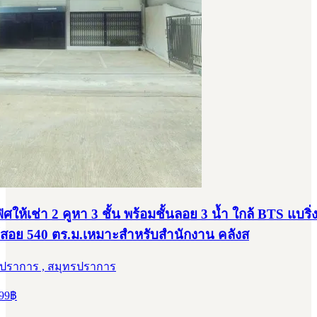
ให้เช่า 2 คูหา 3 ชั้น พร้อมชั้นลอย 3 น้ำ ใกล้ BTS แบริ่
่ใช้สอย 540 ตร.ม.เหมาะสำหรับสำนักงาน คลังส
รปราการ , สมุทรปราการ
99
฿