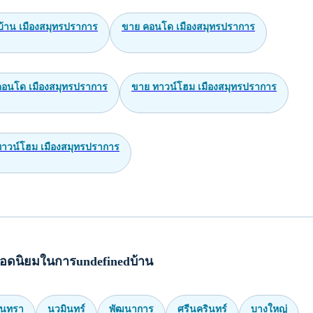
บ้าน เมืองสมุทรปราการ
ขาย คอนโด เมืองสมุทรปราการ
 คอนโด เมืองสมุทรปราการ
ขาย ทาวน์โฮม เมืองสมุทรปราการ
 ทาวน์โฮม เมืองสมุทรปราการ
อดนิยมในการundefinedบ้าน
ินทรา
นวมินทร์
พัฒนาการ
ศรีนครินทร์
บางใหญ่