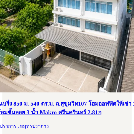
บริ่ง 850 ม. 540 ตร.ม. ถ.สุขุมวิท107 โฮมออฟฟิศให้เช่า 
ร้อมชั้นลอย 3 น้ำ Makro ศรีนครินทร์ 2.81ก
รปราการ , สมุทรปราการ