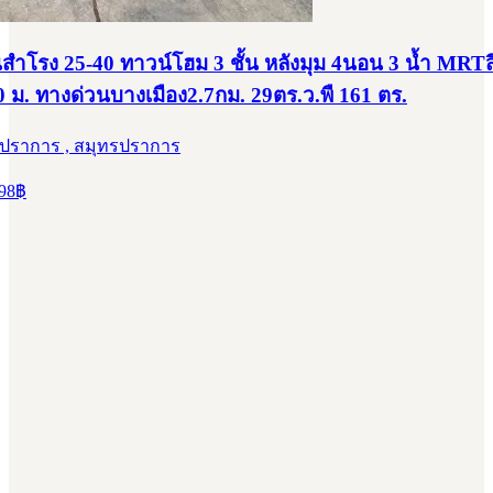
สำโรง 25-40 ทาวน์โฮม 3 ชั้น หลังมุม 4นอน 3 น้ำ MRTส
0 ม. ทางด่วนบางเมือง2.7กม. 29ตร.ว.พื 161 ตร.
รปราการ , สมุทรปราการ
98
฿