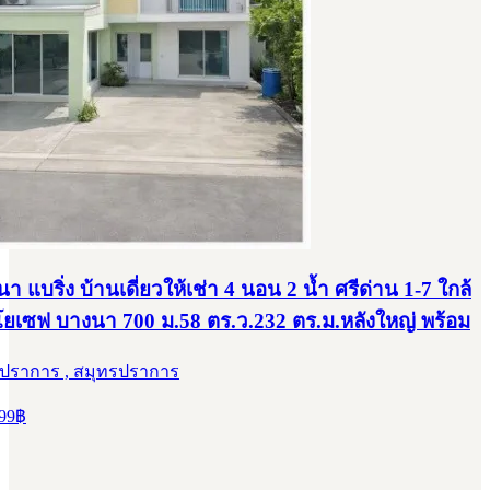
 แบริ่ง บ้านเดี่ยวให้เช่า 4 นอน 2 น้ำ ศรีด่าน 1-7 ใกล้
โยเซฟ บางนา 700 ม.58 ตร.ว.232 ตร.ม.หลังใหญ่ พร้อม
รปราการ , สมุทรปราการ
99
฿