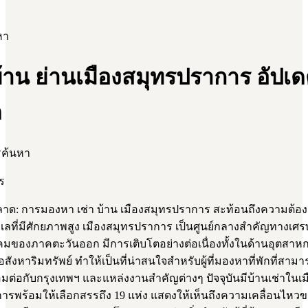
หา
บ้าน ย่านเมืองสมุทรปราการ อัปเ
ด
รค้นหา
ร
ด: การมองหา เช่า บ้าน เมืองสมุทรปราการ สะท้อนถึงความต้องก
เลที่มีศักยภาพสูง เมืองสมุทรปราการ เป็นศูนย์กลางสำคัญทางเศ
ของภาคตะวันออก มีการเติบโตอย่างต่อเนื่องทั้งในด้านอุตสา
ังหาริมทรัพย์ ทำให้เป็นที่น่าสนใจสำหรับผู้ที่มองหาที่พักที่สาม
อมต่อกับกรุงเทพฯ และแหล่งงานสำคัญต่างๆ ปัจจุบันมีบ้านเช่าในเม
ารพร้อมให้เลือกสรรถึง 19 แห่ง แสดงให้เห็นถึงความเคลื่อนไห