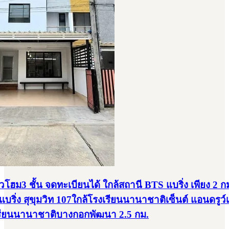
วโฮม3 ชั้น จดทะเบียนได้ ใกล้สถานี BTS แบริ่ง เพียง 2 กม
แบริ่ง สุขุมวิท 107ใกล้โรงเรียนนานาชาติเซ็นต์ แอนดรูว์เ
รียนนานาชาติบางกอกพัฒนา 2.5 กม.