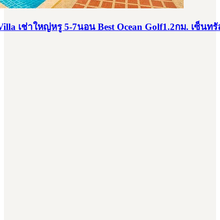
lla เช่าใหญ่หรู 5-7นอน Best Ocean Golf1.2กม. เซ็นทรัล