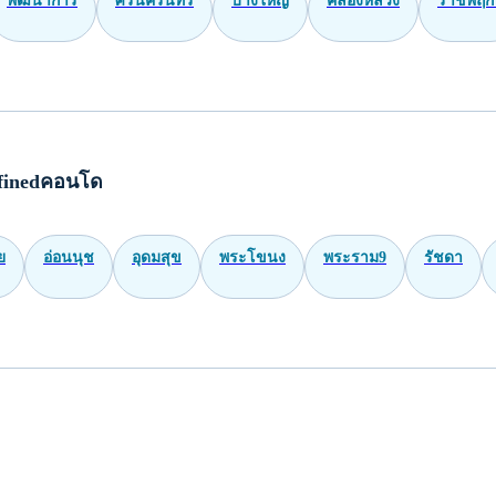
พัฒนาการ
ศรีนครินทร์
บางใหญ่
คลองหลวง
ราชพฤกษ
finedคอนโด
ย
อ่อนนุช
อุดมสุข
พระโขนง
พระราม9
รัชดา