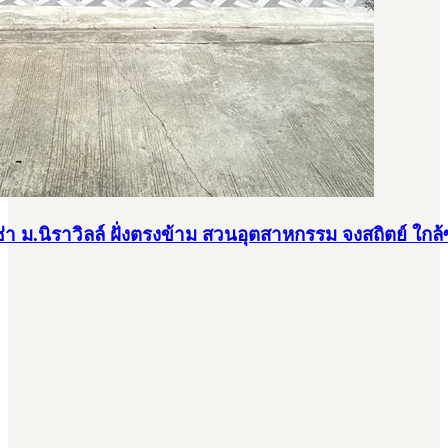
้เช่า ม.นิราวิลล์ ฝั่งตรงข้าม สวนอุตสาหกรรม จงสถิตย์ ใ