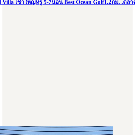
l Villa เช่าใหญ่หรู 5-7นอน Best Ocean Golf1.2กม. .ตลา