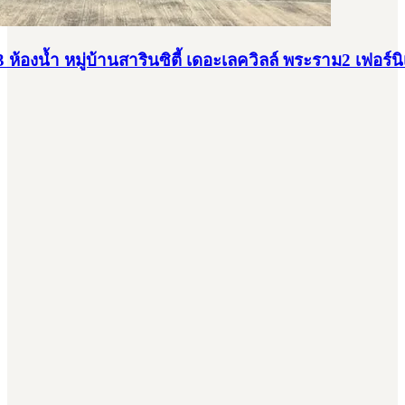
 3 ห้องน้ำ หมู่บ้านสารินซิตี้ เดอะเลควิลล์ พระราม2 เฟอร์