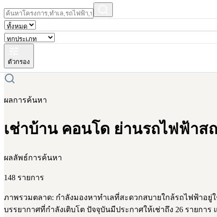
ตัวกรอง
ผลการค้นหา
เช่าบ้าน คอนโด ย่านรถไฟฟ้าสถา
ผลลัพธ์การค้นหา
148 รายการ
ภาพรวมตลาด: กำลังมองหาทำเลที่สะดวกสบายใกล้รถไฟฟ้าอยู่ใช่ไห
บรรยากาศที่กำลังเติบโต ปัจจุบันมีประกาศให้เช่าถึง 26 รายการ แ