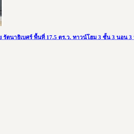
ตนาธิเบศร์ พื้นที่ 17.5 ตร.ว. ทาวน์โฮม 3 ชั้น 3 นอน 3 