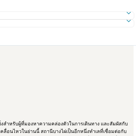
่งสำหรับผู้ที่มองหาความคล่องตัวในการเดินทาง และสัมผัสกับ
ื่อนไหวในย่านนี้ สถานีบางไผ่เป็นอีกหนึ่งทำเลที่เชื่อมต่อกับ