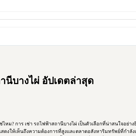
นีบางไผ่ อัปเดตล่าสุด
ม? การ เช่า รถไฟฟ้าสถานีบางไผ่ เป็นตัวเลือกที่น่าสนใจอย่างยิ
สดงให้เห็นถึงความต้องการที่สูงและตลาดอสังหาริมทรัพย์ที่กำลังเคล