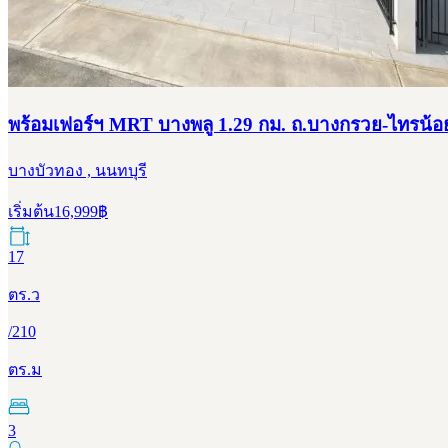
พร้อมเฟอร์ฯ MRT บางพลู 1.29 กม. ถ.บางกรวย-ไทรน้อย รั
บางบัวทอง , นนทบุรี
เริ่มต้น
16,999
฿
17
ตร.ว
/
210
ตร.ม
3