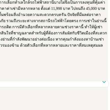
รเลือกทำเลใกล้รถไฟฟ้าสถานีบางไผ่จึงเป็นการลงทุนที่คุ้มค่า
าคาค่าเช่ามีหลากหลาย ตั้งแต่ 11,998 บาท ไปจนถึง 45,000 บาท
ราขึ้นพร้อมสิ่งอำนวยความสะดวกครบครัน ปัจจัยที่มีผลต่อราคา
ภัย รวมถึงระยะห่างจากสถานีรถไฟฟ้าโดยตรง การเช่าในย่านนี้
ติด การมีตัวเลือกที่หลากหลายตามช่วงราคานี้ ทำให้ผู้เช่า
ใจที่ชาญฉลาดสำหรับผู้ที่ต้องการสัมผัสกับชีวิตเมืองที่สะดวก
่านที่กำลังพัฒนาอย่างต่อเนื่อง หากคุณกำลังมองหาบ้านเช่า
ม่ควรมองข้าม ด้วยตัวเลือกที่หลากหลายและราคาที่สมเหตุสมผล