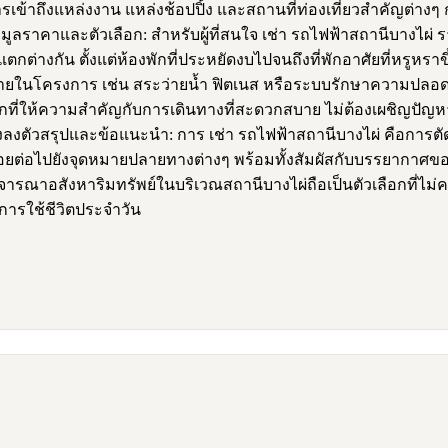
ถึงแหล่งงาน แหล่งช้อปปิ้ง และสถานที่ท่องเที่ยวสำคัญต่างๆ กา
ลราคาและตัวเลือก: สำหรับผู้ที่สนใจ เช่า รถไฟฟ้าสถานีบางไผ่ ร
ตกต่างกัน ตั้งแต่ห้องพักที่ประหยัดงบไปจนถึงที่พักอาศัยที่หรูห
ภายในโครงการ เช่น สระว่ายน้ำ ฟิตเนส หรือระบบรักษาความปลอด
ี่ให้ความสำคัญกับการเดินทางที่สะดวกสบาย ไม่ต้องเผชิญปัญหารถ
ตัวสรุปและข้อแนะนำ: การ เช่า รถไฟฟ้าสถานีบางไผ่ คือการตัดสิน
ต่อไปยังจุดหมายปลายทางต่างๆ พร้อมทั้งสัมผัสกับบรรยากาศของย
พิจารณาอสังหาริมทรัพย์ในบริเวณสถานีบางไผ่ถือเป็นตัวเลือกที่ไ
นการใช้ชีวิตประจำวัน