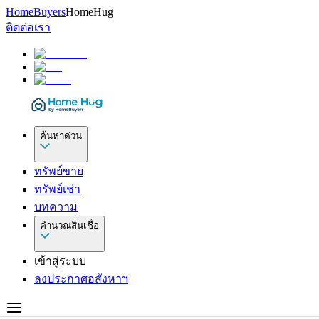
HomeBuyers
HomeHug
ติดต่อเรา
ค้นหาด่วน
ทรัพย์ขาย
ทรัพย์เช่า
บทความ
คำนวณสินเชื่อ
เข้าสู่ระบบ
ลงประกาศอสังหาฯ