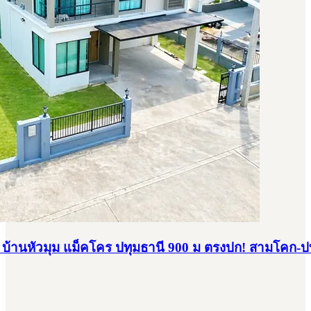
 ม. บ้านหัวมุม แม็คโคร ปทุมธานี 900 ม ตรงปก! สามโคก-ป