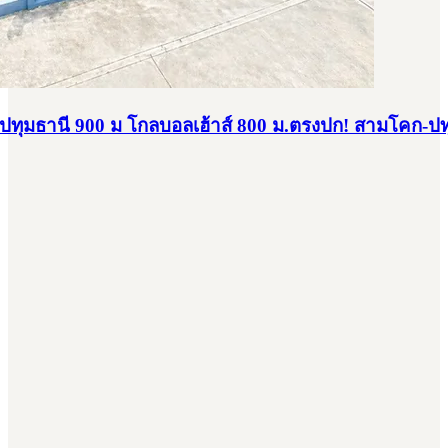
คร ปทุมธานี 900 ม โกลบอลเฮ้าส์ 800 ม.ตรงปก! สามโคก-ปท