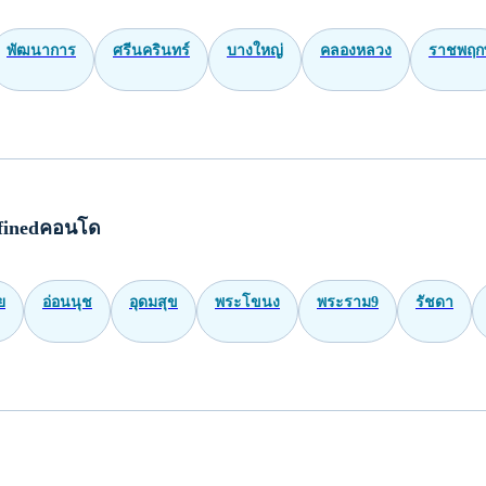
พัฒนาการ
ศรีนครินทร์
บางใหญ่
คลองหลวง
ราชพฤกษ
finedคอนโด
ย
อ่อนนุช
อุดมสุข
พระโขนง
พระราม9
รัชดา