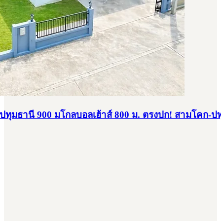
คร ปทุมธานี 900 มโกลบอลเฮ้าส์ 800 ม. ตรงปก! สามโคก-ปท