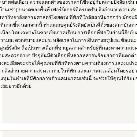
00 บาทต่อเดือน ความแตกต่างของราคานี้ขึ้นอยู่กับหลายปัจจัย เช่น 
บ้านเช่า) ขนาดของพื้นที่ เฟอร์นิเจอร์ที่ครบครัน สิ่งอำนวยคว
วิทยาลัยธรรมศาสตร์โดยตรง ที่พักที่ใกล้สถานีมากกว่า มักจะมี
ากขึ้น นอกจากนี้ ทำเลแถบศูนย์รังสิตยังเป็นที่ตั้งของสถาบันกา
เนื่อง โดยเฉพาะในช่วงเปิดภาคเรียน การเลือกที่พักในย่านนี้จึงเป็
รความสะดวกสบายและประหยัดเวลาในการเดินทางสรุปและข้อแนะนำ:
ูนย์รังสิต ถือเป็นทางเลือกที่ชาญฉลาดสำหรับผู้ที่มองหาความส
มสะดวกต่างๆ ปัจจุบันมีตัวเลือกที่หลากหลายพร้อมราคาที่แตกต
อย่างละเอียดจะช่วยให้คุณพบที่พักที่ตรงตามความต้องการและงบปร
ฟ้า สิ่งอำนวยความสะดวกภายในที่พัก และสภาพแวดล้อมโดยรอบ เพ
ารลงทุนในทำเลที่มีศักยภาพด้านคมนาคมเช่นนี้ จะช่วยให้คุณได้รับป
ะยะยาวอีกด้วย