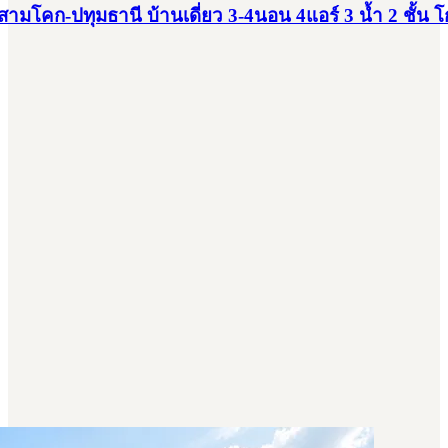
ามโคก-ปทุมธานี บ้านเดี่ยว 3-4นอน 4แอร์ 3 น้ำ 2 ชั้น โ