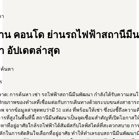
หา
บ้าน คอนโด ย่านรถไฟฟ้าสถานีมีน
 อัปเดตล่าสุด
รค้นหา
ร
ด: การค้นหา เช่า รถไฟฟ้าสถานีมีนพัฒนา กำลังได้รับความสน
ศักยภาพของทำเลที่เชื่อมต่อกับการเดินทางด้วยระบบขนส่งสาธาร
 จากข้อมูลล่าสุดพบว่ามี 51 แห่ง ที่พร้อมให้เช่า ซึ่งบ่งชี้ถึงควา
รที่สูงในพื้นที่นี้ สถานีมีนพัฒนาเป็นจุดเชื่อมสำคัญที่เปิดโอกาสใ
องหาที่อยู่อาศัยใกล้รถไฟฟ้าได้สัมผัสกับไลฟ์สไตล์ที่สะดวกสบาย กา
หลักในการตัดสินใจเลือกที่อยู่อาศัย ทำให้ทำเลรอบสถานีมีนพัฒนามี