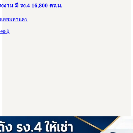
รงงาน มี รง.4 16,800 ตร.ม.
กรุงเทพมหานคร
998
฿