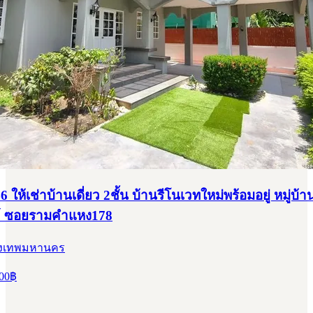
 ให้เช่าบ้านเดี่ยว 2ชั้น บ้านรีโนเวทใหม่พร้อมอยู่ หมู่บ้า
์ ซอยรามคำแหง178
กรุงเทพมหานคร
00
฿