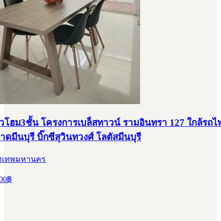
าวโฮม3ชั้น โครงการเบล็สทาวน์ รามอินทรา 127 ใกล้รถไ
ดมีนบุรี บิ๊กซีสุวินทวงศ์ โลตัสมีนบุรี
กรุงเทพมหานคร
00
฿