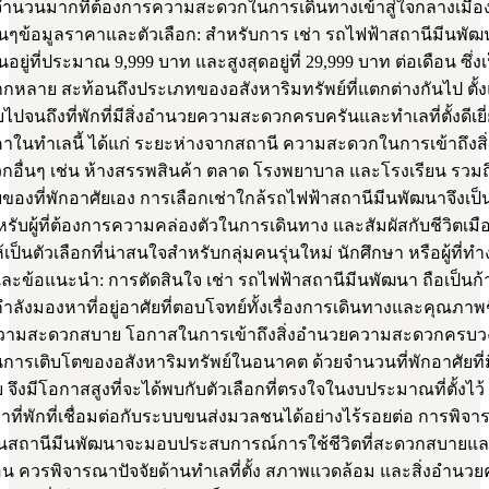
นจำนวนมากที่ต้องการความสะดวกในการเดินทางเข้าสู่ใจกลางเมืองหร
่นๆข้อมูลราคาและตัวเลือก: สำหรับการ เช่า รถไฟฟ้าสถานีมีนพัฒน
นอยู่ที่ประมาณ 9,999 บาท และสูงสุดอยู่ที่ 29,999 บาท ต่อเดือน ซึ่งเ
กหลาย สะท้อนถึงประเภทของอสังหาริมทรัพย์ที่แตกต่างกันไป ตั้ง
่ายไปจนถึงที่พักที่มีสิ่งอำนวยความสะดวกครบครันและทำเลที่ตั้งดีเยี่ย
คาในทำเลนี้ ได้แก่ ระยะห่างจากสถานี ความสะดวกในการเข้าถึงส
อื่นๆ เช่น ห้างสรรพสินค้า ตลาด โรงพยาบาล และโรงเรียน รวม
ของที่พักอาศัยเอง การเลือกเช่าใกล้รถไฟฟ้าสถานีมีนพัฒนาจึงเป
สำหรับผู้ที่ต้องการความคล่องตัวในการเดินทาง และสัมผัสกับชีวิตเมื
ห้เป็นตัวเลือกที่น่าสนใจสำหรับกลุ่มคนรุ่นใหม่ นักศึกษา หรือผู้ที่
และข้อแนะนำ: การตัดสินใจ เช่า รถไฟฟ้าสถานีมีนพัฒนา ถือเป็นก
ี่กำลังมองหาที่อยู่อาศัยที่ตอบโจทย์ทั้งเรื่องการเดินทางและคุณภาพ
งความสะดวกสบาย โอกาสในการเข้าถึงสิ่งอำนวยความสะดวกครบว
ารเติบโตของอสังหาริมทรัพย์ในอนาคต ด้วยจำนวนที่พักอาศัยที่ม
ึงมีโอกาสสูงที่จะได้พบกับตัวเลือกที่ตรงใจในงบประมาณที่ตั้งไว
ที่พักที่เชื่อมต่อกับระบบขนส่งมวลชนได้อย่างไร้รอยต่อ การพิจา
านสถานีมีนพัฒนาจะมอบประสบการณ์การใช้ชีวิตที่สะดวกสบายและ
อน ควรพิจารณาปัจจัยด้านทำเลที่ตั้ง สภาพแวดล้อม และสิ่งอำนว