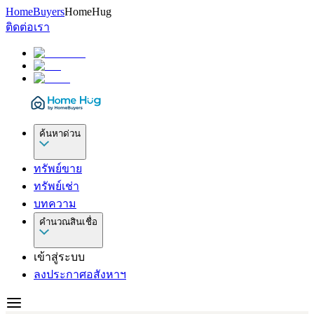
HomeBuyers
HomeHug
ติดต่อเรา
ค้นหาด่วน
ทรัพย์ขาย
ทรัพย์เช่า
บทความ
คำนวณสินเชื่อ
เข้าสู่ระบบ
ลงประกาศอสังหาฯ