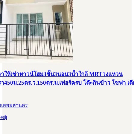
ราให้เช่าทาวน์โฮม3ชั้น3นอน3น้ำใกล้ MRTวงแหวน
า450ม.25ตร.ว.150ตร.ม.เฟอร์ครบ โต๊ะกินข้าว โซฟา เต
กรุงเทพมหานคร
99
฿