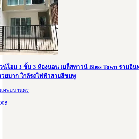
าวน์โฮม 3 ชั้น 3 ห้องนอน เบล็สทาวน์ Bless Town รามอิน
สวยมาก ใกล้รถไฟฟ้าสายสีชมพู
กรุงเทพมหานคร
00
฿