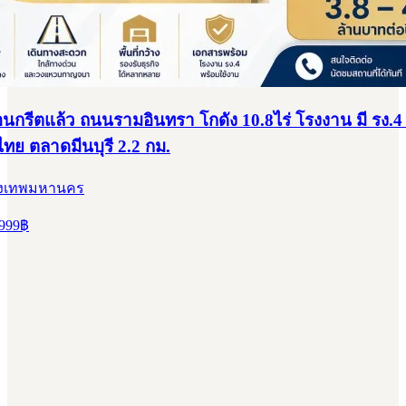
คอนกรีตแล้ว ถนนรามอินทรา โกดัง 10.8ไร่ โรงงาน มี รง.4
ไทย ตลาดมีนบุรี 2.2 กม.
กรุงเทพมหานคร
999
฿