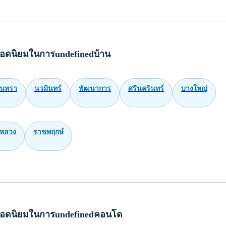
อดนิยมในการundefinedบ้าน
ินทรา
นวมินทร์
พัฒนาการ
ศรีนครินทร์
บางใหญ่
หลวง
ราชพฤกษ์
อดนิยมในการundefinedคอนโด