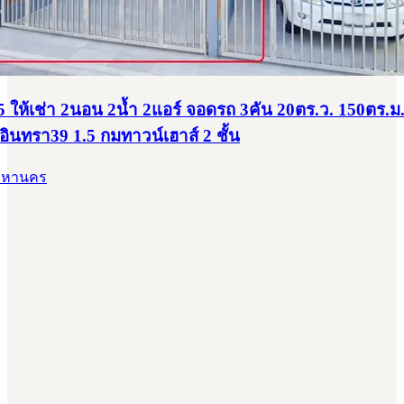
 ให้เช่า 2นอน 2น้ำ 2แอร์ จอดรถ 3คัน 20ตร.ว. 150ตร
นทรา39 1.5 กมทาวน์เฮาส์ 2 ชั้น
พมหานคร