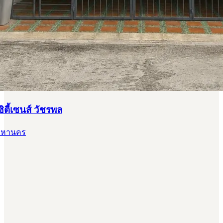
ตี้เซนส์ วัชรพล
พมหานคร