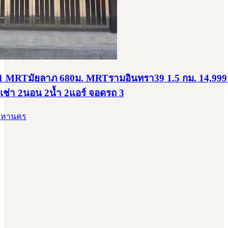
1 MRTมัยลาภ 680ม. MRTรามอินทรา39 1.5 กม. 14,999
ให้เช่า 2นอน 2น้ำ 2แอร์ จอดรถ 3
พมหานคร