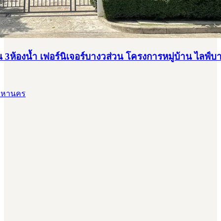
น 3ห้องน้ำ เฟอร์นิเจอร์บางวส่วน โครงการหมู่บ้าน ไลฟ์บ
พมหานคร