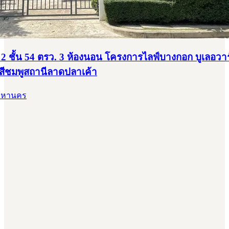
ยว 2 ชั้น 54 ตรว. 3 ห้องนอน โครงการไลฟ์บางกอก บูเลอว
าสีชมพูสถานีลาดปลาเค้า
พมหานคร