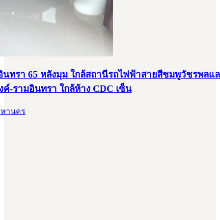
มอินทรา 65 หลังมุม ใกล้สถานีรถไฟฟ้าสายสีชมพูวัชรพลแล
์-รามอินทรา ใกล้ห้าง CDC เซ็น
พมหานคร