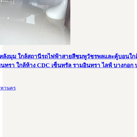
ยวหลังมุม ใกล้สถานีรถไฟฟ้าสายสีชมพูวัชรพลและคู้บอนใก
นทรา ใกล้ห้าง CDC เซ็นทรัล รามอินทรา ไลฟ์ บางกอก บ
พมหานคร