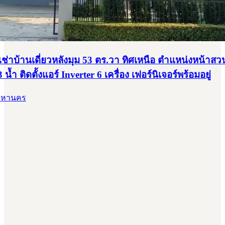
่าบ้านเดี่ยวหลังมุม 53 ตร.วา ทิศเหนือ ตำแหน่งหน้าส
้ำ ติดตั้งแอร์ Inverter 6 เครื่อง เฟอร์นิเจอร์พร้อมอยู่
พมหานคร