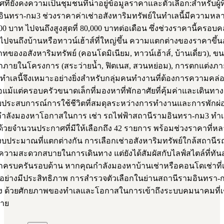
่ยังคงความเป็นชุมชนที่น่าอยู่ข้อมูลราคาและตัวเลือก:สำหรับผู้ที
ินทรา-กม3 ช่วงราคาค่าเช่าอสังหาริมทรัพย์ในทำเลนี้มีความหล
000 บาท ไปจนถึงสูงสุดที่ 80,000 บาทต่อเดือน ซึ่งช่วงราคานี้ครอบคล
ปจนถึงบ้านหรือทาวน์เฮ้าส์ที่ใหญ่ขึ้น ความแตกต่างของราคาขึ้นอ
ของอสังหาริมทรัพย์ (คอนโดมิเนียม, ทาวน์เฮ้าส์, บ้านเดี่ยว), ขนาด
ายในโครงการ (สระว่ายน้ำ, ฟิตเนส, สวนหย่อม), การตกแต่งภา
ำเลนี้จึงเหมาะอย่างยิ่งสำหรับกลุ่มคนทำงานที่ต้องการความคล่
ือแม้แต่ครอบครัวขนาดเล็กที่มองหาที่พักอาศัยที่คุ้มค่าและเดินท
อบประสบการณ์การใช้ชีวิตที่สมดุลระหว่างการทำงานและการพักผ่
่กำลังมองหาโอกาสในการ เช่า รถไฟฟ้าสถานีรามอินทรา-กม3 ทำเลนี
่ง ด้วยจำนวนประกาศที่มีให้เลือกถึง 42 รายการ พร้อมช่วงราคาที
ประมาณที่แตกต่างกัน การเลือกเช่าอสังหาริมทรัพย์ใกล้สถานีรถ
ับความสะดวกสบายในการเดินทาง แต่ยังได้สัมผัสกับไลฟ์สไตล์ที่ทันส
บครันรอบด้าน หากคุณกำลังมองหาบ้านเช่าหรือคอนโดเช่าที่เช
ย่างมีประสิทธิภาพ การสำรวจตัวเลือกในย่านสถานีรามอินทรา-ก
หวัง ด้วยศักยภาพของทำเลและโอกาสในการเข้าถึงระบบคมนาคมที่เชื่
ดาย