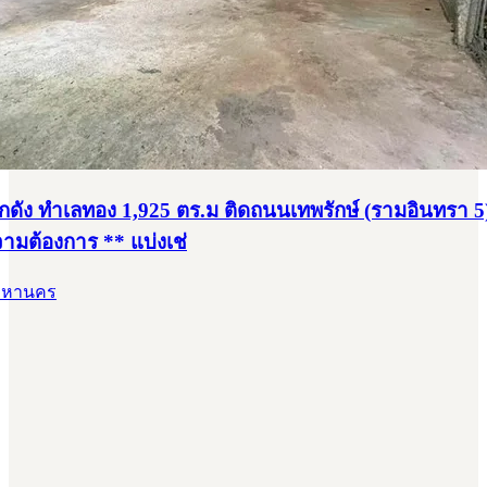
กดัง ทำเลทอง 1,925 ตร.ม ติดถนนเทพรักษ์ (รามอินทรา 5) พ
ามต้องการ ** แบ่งเช่
พมหานคร