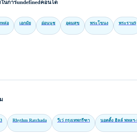
มในการundefinedคอนโด
งหล่อ
เอกมัย
อ่อนนุช
อุดมสุข
พระโขนง
พระราม9
ยม
ฯ3
Rhythm Ratchada
วีเว่ กรุงเทพกรีฑา
นอตติ้ง ฮิลล์ พหลฯ