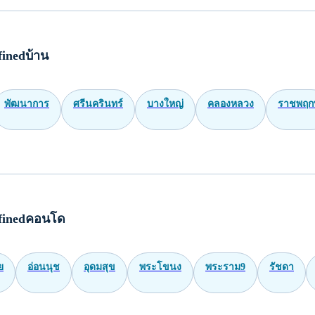
inedบ้าน
พัฒนาการ
ศรีนครินทร์
บางใหญ่
คลองหลวง
ราชพฤกษ
finedคอนโด
ย
อ่อนนุช
อุดมสุข
พระโขนง
พระราม9
รัชดา