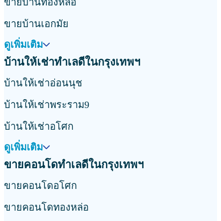
ขายบ้านทองหล่อ
ขายบ้านเอกมัย
ดูเพิ่มเติม
บ้านให้เช่าทำเลดีในกรุงเทพฯ
บ้านให้เช่าอ่อนนุช
บ้านให้เช่าพระราม9
บ้านให้เช่าอโศก
ดูเพิ่มเติม
ขายคอนโดทำเลดีในกรุงเทพฯ
ขายคอนโดอโศก
ขายคอนโดทองหล่อ