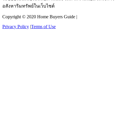
อสังหาริมทรัพย์ในเว็บไซต์
Copyright © 2020 Home Buyers Guide |
Privacy Policy
|
Terms of Use