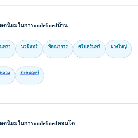
อดนิยมในการundefinedบ้าน
ินทรา
นวมินทร์
พัฒนาการ
ศรีนครินทร์
บางใหญ่
หลวง
ราชพฤกษ์
อดนิยมในการundefinedคอนโด