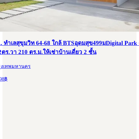
.. ทำเลสุขุมวิท 64-68 ใกล้ BTSอุดมสุข499มDigital Park
ตร.วา 210 ตร.ม.ให้เช่าบ้านเดี่ยว 2 ชั้น
รุงเทพมหานคร
98
฿