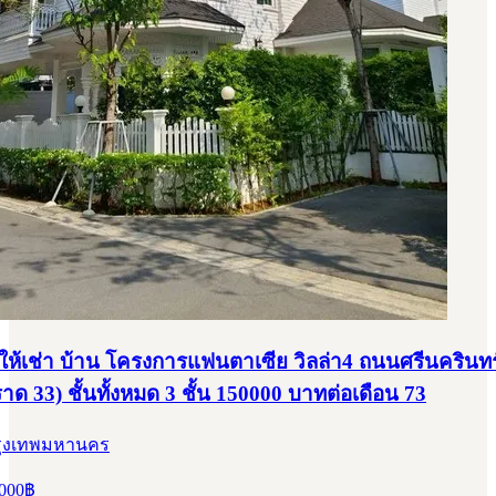
ให้เช่า บ้าน โครงการแฟนตาเซีย วิลล่า4 ถนนศรีนครินทร
ด 33) ชั้นทั้งหมด 3 ชั้น 150000 บาทต่อเดือน 73
รุงเทพมหานคร
000
฿