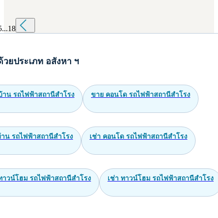
5
...
18
ด้วยประเภท อสังหา ฯ
บ้าน รถไฟฟ้าสถานีสำโรง
ขาย คอนโด รถไฟฟ้าสถานีสำโรง
 บ้าน รถไฟฟ้าสถานีสำโรง
เช่า คอนโด รถไฟฟ้าสถานีสำโรง
ทาวน์โฮม รถไฟฟ้าสถานีสำโรง
เช่า ทาวน์โฮม รถไฟฟ้าสถานีสำโรง