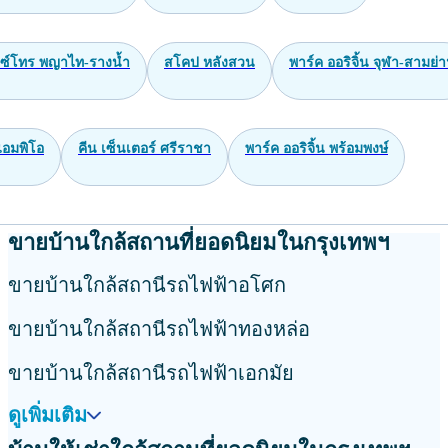
็กซ์โทร พญาไท-รางน้ำ
สโคป หลังสวน
พาร์ค ออริจิ้น จุฬา-สามย่
 แอมพิโอ
คีน เซ็นเตอร์ ศรีราชา
พาร์ค ออริจิ้น พร้อมพงษ์
ขายบ้านใกล้สถานที่ยอดนิยมในกรุงเทพฯ
ขายบ้านใกล้สถานีรถไฟฟ้าอโศก
ขายบ้านใกล้สถานีรถไฟฟ้าทองหล่อ
ขายบ้านใกล้สถานีรถไฟฟ้าเอกมัย
ดูเพิ่มเติม