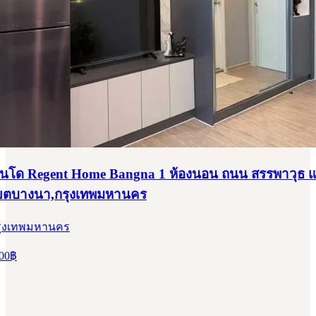
อนโด Regent Home Bangna 1 ห้องนอน ถนน สรรพาวุธ 
ขตบางนา,กรุงเทพมหานคร
รุงเทพมหานคร
00
฿