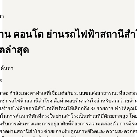
หา
บ้าน คอนโด ย่านรถไฟฟ้าสถานีสำ
ตล่าสุด
รค้นหา
ร
ด: กำลังมองหาทำเลที่เชื่อมต่อกับระบบขนส่งสาธารณะที่สะดว
 เช่า รถไฟฟ้าสถานีสำโรง คือคำตอบที่น่าสนใจสำหรับคุณ ด้วยจำ
ช่ารถไฟฟ้าสถานีสำโรงที่พร้อมให้เลือกถึง 33 รายการ ทำให้คุณมีต
นการค้นหาที่พักที่ตรงใจ ย่านสำโรงเป็นทำเลที่มีศักยภาพสูง โ
ำหรับการเดินทางและการอยู่อาศัยที่ต้องการความคล่องตัว การมีร
วพาดผ่านสถานีสำโรง ช่วยยกระดับคุณภาพชีวิตและความสะดวก