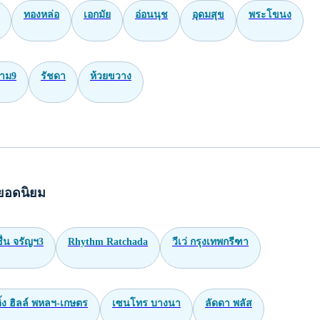
ทองหล่อ
เอกมัย
อ่อนนุช
อุดมสุข
พระโขนง
าม9
รัชดา
ห้วยขวาง
ยอดนิยม
่น จรัญฯ3
Rhythm Ratchada
วีเว่ กรุงเทพกรีฑา
้ง ฮิลล์ พหลฯ-เกษตร
เซนโทร บางนา
ลัดดา พลัส