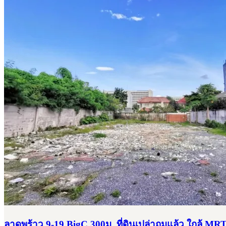
ลาดพร้าว 9-19 BigC 300ม. ที่ดินเปล่าถมแล้ว ใกล้ MR