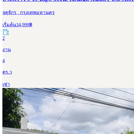
จตุจักร , กรุงเทพมหานคร
เริ่มต้น
34,999
฿
2
งาน
4
ตร.ว
เช่า