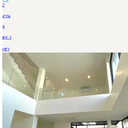
2
งาน
4
ตร.ว
เช่า