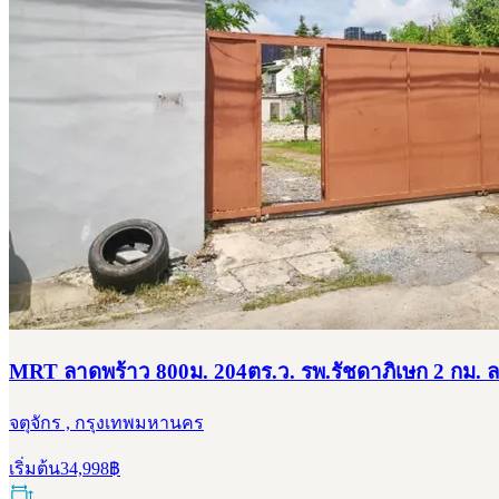
MRT ลาดพร้าว 800ม. 204ตร.ว. รพ.รัชดาภิเษก 2 กม. ลา
จตุจักร , กรุงเทพมหานคร
เริ่มต้น
34,998
฿