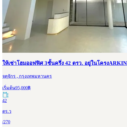
ให้เช่าโฮมออฟฟิศ 3ชั้นครึ่ง 42 ตรว. อยู่ในโครงARKI
จตุจักร , กรุงเทพมหานคร
เริ่มต้น
95,000
฿
42
ตร.ว
/
270