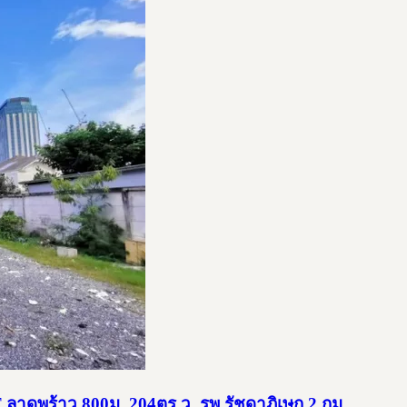
T ลาดพร้าว 800ม. 204ตร.ว. รพ.รัชดาภิเษก 2 กม.