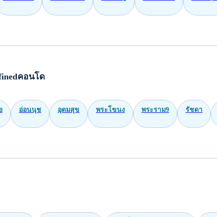
finedคอนโด
ย
อ่อนนุช
อุดมสุข
พระโขนง
พระราม9
รัชดา