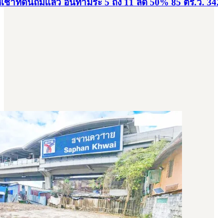
่าที่ดินถมแล้ว อินทามระ 5 ถึง 11 ลด 50% 85 ตร.ว. 34