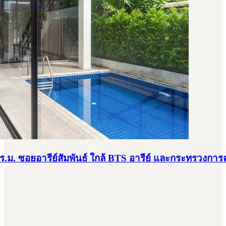
0 ตร.ม. ซอยอารีย์สัมพันธ์ ใกล้ BTS อารีย์ และกระทรวงการ