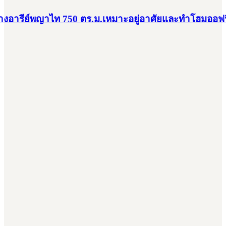
ลางอารีย์พญาไท 750 ตร.ม.เหมาะอยู่อาศัยและทำโฮมออฟฟ