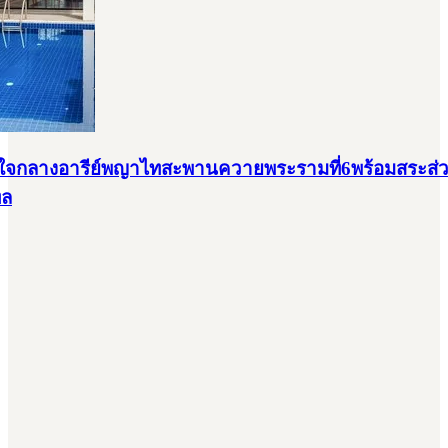
ม.ใจกลางอารีย์พญาไทสะพานควายพระรามที่6พร้อมสระส่ว
ทล