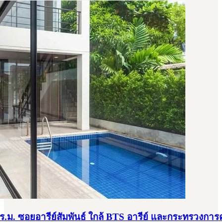
0 ตร.ม. ซอยอารีย์สัมพันธ์ ใกล้ BTS อารีย์ และกระทรวงการ