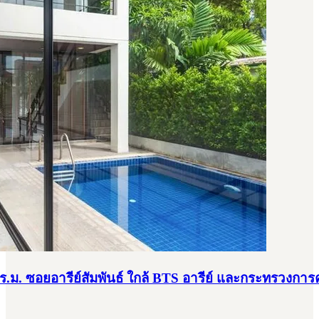
0 ตร.ม. ซอยอารีย์สัมพันธ์ ใกล้ BTS อารีย์ และกระทรวงการ