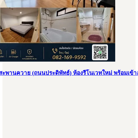
-สะพานควาย (ถนนประดิพัทธ์) ห้องรีโนเวทใหม่ พร้อมเข้