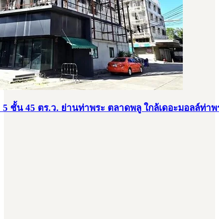
 5 ชั้น 45 ตร.ว. ย่านท่าพระ ตลาดพลู ใกล้เดอะมอลล์ท่าพ