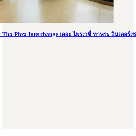
y Tha-Phra Interchange เดอะ ไพรเวซี่ ท่าพระ อินเตอร์เ