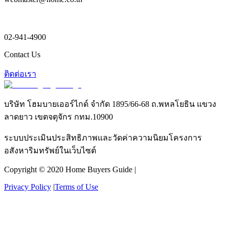
02-941-4900
Contact Us
ติดต่อเรา
บริษัท โฮมบายเออร์ไกด์ จำกัด 1895/66-68 ถ.พหลโยธิน แขวง
ลาดยาว เขตจตุจักร กทม.10900
ระบบประเมินประสิทธิภาพและวัดค่าความนิยมโครงการ
อสังหาริมทรัพย์ในเว็บไซต์
Copyright © 2020 Home Buyers Guide |
Privacy Policy
|
Terms of Use