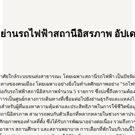
 ย่านรถไฟฟ้าสถานีอิสรภาพ อัปเด
ศัยใกล้ระบบขนส่งสาธารณะ โดยเฉพาะสถานีรถไฟฟ้า เป็นปัจจัยสำ
ของคนเมือง โดยเฉพาะอย่างยิ่งในทำเลศักยภาพอย่าง "รถไฟฟ้า
มต่อกับรถไฟฟ้าสถานีอิสรภาพจำนวน 5 รายการ ซึ่งบ่งชี้ถึงความต้องการ
วยการเป็นศูนย์กลางการเดินทางที่เชื่อมต่อไปยังย่านธุรกิจและแหล่ง
จสำหรับผู้ที่มองหาความคุ้มค่าและประสิทธิภาพในการใช้ชีวิตข้อมู
้าสถานีอิสรภาพ สามารถพบกับตัวเลือกที่หลากหลายในช่วงราคาประ
ศักยภาพของทำเลที่ตั้ง ซึ่งได้รับการพัฒนาอย่างต่อเนื่อง รวมถึง
านอาหาร สถานศึกษา และสถานพยาบาล การเลือกที่พักในบริเวณนี้ไ