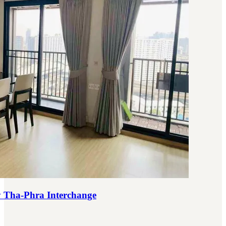
y Tha-Phra Interchange