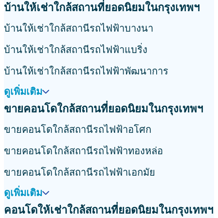
บ้านให้เช่าใกล้สถานที่ยอดนิยมในกรุงเทพฯ
บ้านให้เช่าใกล้สถานีรถไฟฟ้าบางนา
บ้านให้เช่าใกล้สถานีรถไฟฟ้าแบริ่ง
บ้านให้เช่าใกล้สถานีรถไฟฟ้าพัฒนาการ
ดูเพิ่มเติม
ขายคอนโดใกล้สถานที่ยอดนิยมในกรุงเทพฯ
ขายคอนโดใกล้สถานีรถไฟฟ้าอโศก
ขายคอนโดใกล้สถานีรถไฟฟ้าทองหล่อ
ขายคอนโดใกล้สถานีรถไฟฟ้าเอกมัย
ดูเพิ่มเติม
คอนโดให้เช่าใกล้สถานที่ยอดนิยมในกรุงเทพฯ