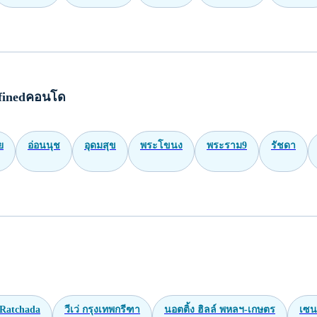
finedคอนโด
ย
อ่อนนุช
อุดมสุข
พระโขนง
พระราม9
รัชดา
Ratchada
วีเว่ กรุงเทพกรีฑา
นอตติ้ง ฮิลล์ พหลฯ-เกษตร
เซน