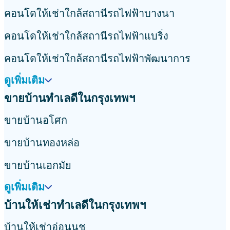
คอนโดให้เช่าใกล้สถานีรถไฟฟ้าบางนา
คอนโดให้เช่าใกล้สถานีรถไฟฟ้าแบริ่ง
คอนโดให้เช่าใกล้สถานีรถไฟฟ้าพัฒนาการ
ดูเพิ่มเติม
ขายบ้านทำเลดีในกรุงเทพฯ
ขายบ้านอโศก
ขายบ้านทองหล่อ
ขายบ้านเอกมัย
ดูเพิ่มเติม
บ้านให้เช่าทำเลดีในกรุงเทพฯ
บ้านให้เช่าอ่อนนุช