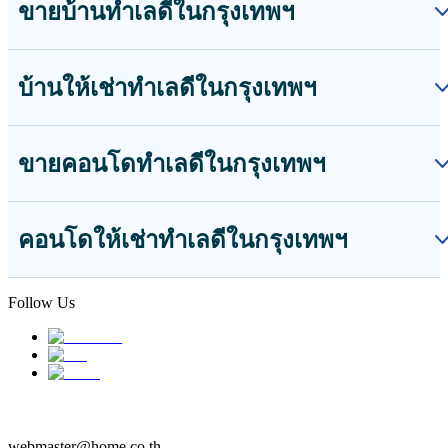
ขายบ้านทำเลดีในกรุงเทพฯ
บ้านให้เช่าทำเลดีในกรุงเทพฯ
ขายคอนโดทำเลดีในกรุงเทพฯ
คอนโดให้เช่าทำเลดีในกรุงเทพฯ
Follow Us
webmaster@home.co.th