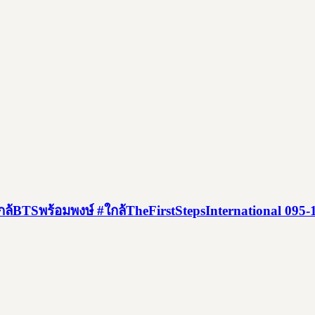
ใกล้BTSพร้อมพงษ์ #ใกล้TheFirstStepsInternational 095