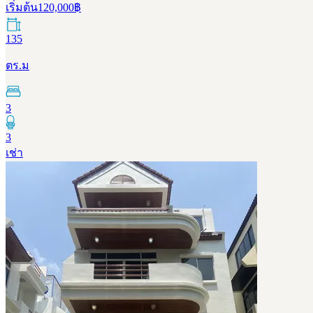
เริ่มต้น
120,000
฿
135
ตร.ม
3
3
เช่า