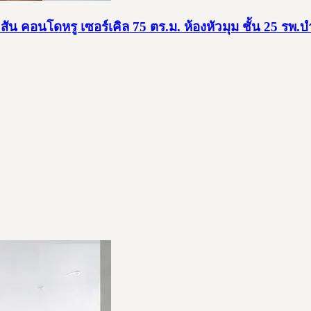
ัน คอนโดหรู เซอร์เคิล 75 ตร.ม. ห้องหัวมุม ชั้น 25 รพ.บ