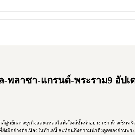
รัล-พลาซา-แกรนด์-พระราม9 อัปเด
ูนย์กลางธุรกิจและแหล่งไลฟ์สไตล์ชั้นนำอย่าง เช่า ห้างเซ็นทรัล
ี่ยังมีอย่างต่อเนื่องในทำเลนี้ สะท้อนถึงความน่าดึงดูดของย่านพร