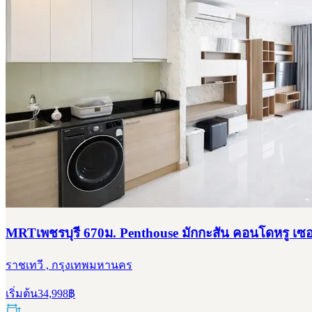
MRTเพชรบุรี 670ม. Penthouse มักกะสัน คอนโดหรู เซอร์เ
ราชเทวี , กรุงเทพมหานคร
เริ่มต้น
34,998
฿