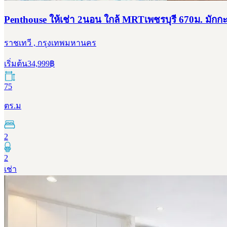
Penthouse ให้เช่า 2นอน ใกล้ MRTเพชรบุรี 670ม. มักกะส
ราชเทวี , กรุงเทพมหานคร
เริ่มต้น
34,999
฿
75
ตร.ม
2
2
เช่า