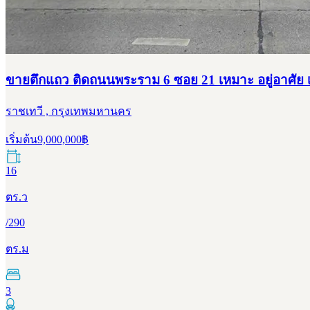
ขายตึกแถว ติดถนนพระราม 6 ซอย 21 เหมาะ อยู่อาศัย 
ราชเทวี , กรุงเทพมหานคร
เริ่มต้น
9,000,000
฿
16
ตร.ว
/
290
ตร.ม
3