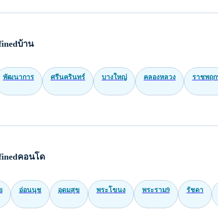
inedบ้าน
พัฒนาการ
ศรีนครินทร์
บางใหญ่
คลองหลวง
ราชพฤกษ
finedคอนโด
ย
อ่อนนุช
อุดมสุข
พระโขนง
พระราม9
รัชดา