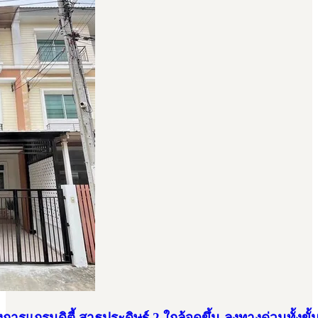
การแกรนดิตี้ สาธุประดิษฐ์ 2 ใกล้จุดขึ้น-ลงทางด่วนทั้งขั้นที