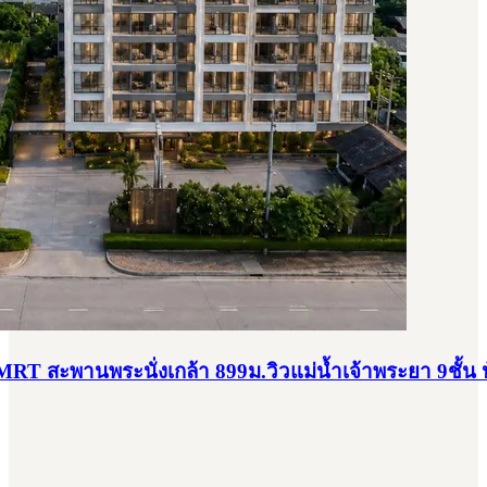
สะพานพระนั่งเกล้า 899ม.วิวแม่น้ำเจ้าพระยา 9ชั้น ห้