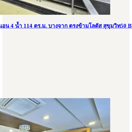
อน 4 น้ำ 114 ตร.ม. บางจาก ตรงข้ามโลตัส สุขุมวิท50 B