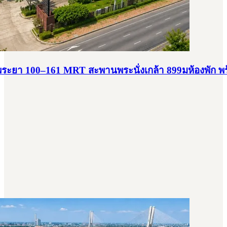
าพระยา 100–161 MRT สะพานพระนั่งเกล้า 899มห้องพัก พร