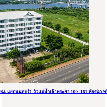
. แยกนนทบุรี1 วิวแม่น้ำเจ้าพระยา 100–161 ห้องพัก พร