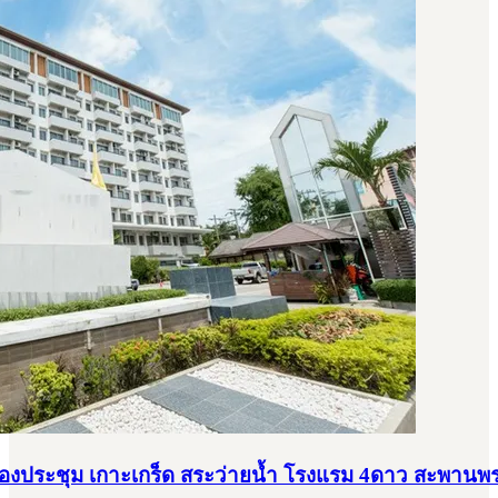
ห้องประชุม เกาะเกร็ด สระว่ายน้ำ โรงแรม 4ดาว สะพานพ