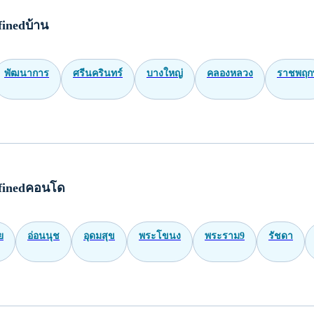
inedบ้าน
พัฒนาการ
ศรีนครินทร์
บางใหญ่
คลองหลวง
ราชพฤกษ
finedคอนโด
ย
อ่อนนุช
อุดมสุข
พระโขนง
พระราม9
รัชดา