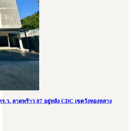
 ตร.ว. ลาดพร้าว 87 อยู่หลัง CDC เขตวังทองหลาง