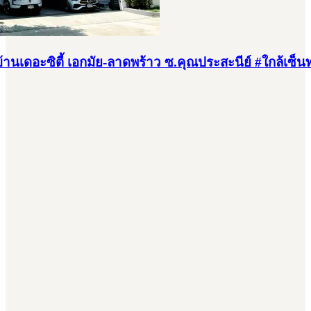
ู่บ้านเดอะซิตี้ เอกมัย-ลาดพร้าว ซ.คุณประสะนีย์ #ใกล้เซ็น