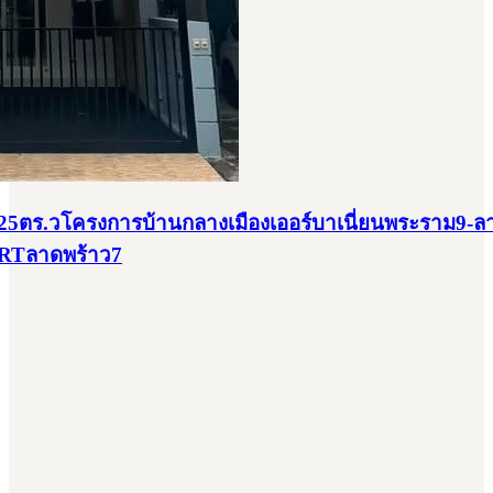
มุม25ตร.วโครงการบ้านกลางเมืองเออร์บาเนี่ยนพระราม9-
MRTลาดพร้าว7