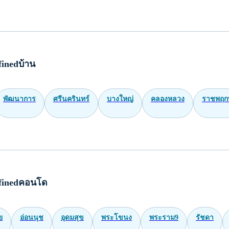
inedบ้าน
พัฒนาการ
ศรีนครินทร์
บางใหญ่
คลองหลวง
ราชพฤกษ
finedคอนโด
ย
อ่อนนุช
อุดมสุข
พระโขนง
พระราม9
รัชดา