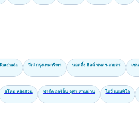
Ratchada
วีเว่ กรุงเทพกรีฑา
นอตติ้ง ฮิลล์ พหลฯ-เกษตร
เซน
สโคป หลังสวน
พาร์ค ออริจิ้น จุฬา-สามย่าน
ไอวี่ แอมพิโอ