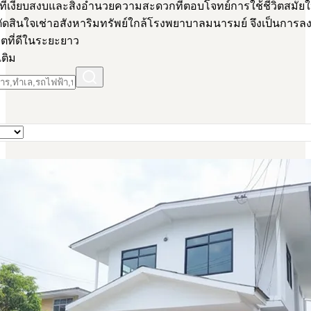
ี่เงียบสงบและสิ่งอำนวยความสะดวกที่ตอบโจทย์การใช้ชีวิตสมัยให
รตัดสินใจเช่าอสังหาริมทรัพย์ใกล้โรงพยาบาลมนารมย์ จึงเป็นการลงท
ตที่ดีในระยะยาว
เติม