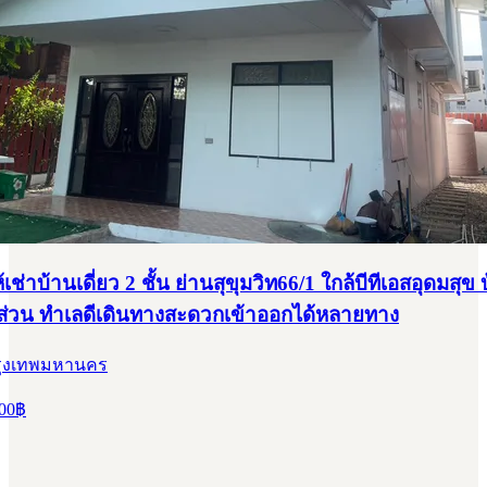
เช่าบ้านเดี่ยว 2 ชั้น ย่านสุขุมวิท66/1 ใกล้บีทีเอสอุดมสุข 
ส่วน ทำเลดีเดินทางสะดวกเข้าออกได้หลายทาง
รุงเทพมหานคร
00
฿