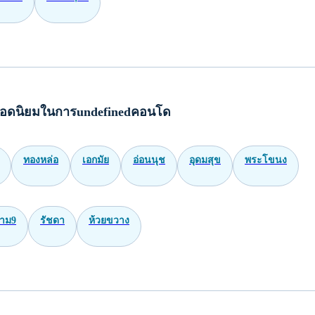
อดนิยมในการundefinedคอนโด
ทองหล่อ
เอกมัย
อ่อนนุช
อุดมสุข
พระโขนง
าม9
รัชดา
ห้วยขวาง