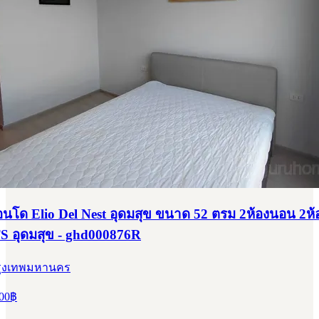
คอนโด Elio Del Nest อุดมสุข ขนาด 52 ตรม 2ห้องนอน 2ห้อ
TS อุดมสุข - ghd000876R
รุงเทพมหานคร
00
฿