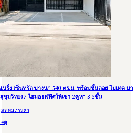
แบริ่ง เซ็นทรัล บางนา 540 ตร.ม. พร้อมชั้นลอย ไบเทค บ
ุขุมวิท107 โฮมออฟฟิศให้เช่า 2คูหา 3.5ชั้น
รุงเทพมหานคร
98
฿