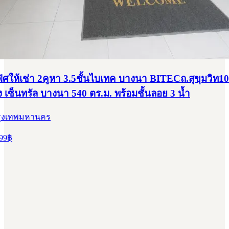
ศให้เช่า 2คูหา 3.5ชั้นไบเทค บางนา BITECถ.สุขุมวิท10
ง เซ็นทรัล บางนา 540 ตร.ม. พร้อมชั้นลอย 3 น้ำ
รุงเทพมหานคร
99
฿