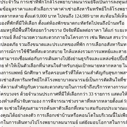
ตประจำวัน การเช่าที่พักใกล้โรงพยาบาลมนารมย์จึงเป็นการลงทุนเ
เยี่ยมข้อมูลราคาและตัวเลือก:ราคาค่าเช่าอสังหาริมทรัพย์ใกล้โรง
หลากหลาย ตั้งแต่ 9,000 บาท ไปจนถึง 124,989 บาท สะท้อนให้เห็
ที่พักที่มีให้เลือก ตั้งแต่ห้องพักขนาดกะทัดรัดไปจนถึงบ้านหรือ
ยมหรูที่มีพื้นที่ใช้สอยกว้างขวาง ปัจจัยที่มีผลต่อราคา ได้แก่ ระย
รมย์ สิ่งอำนวยความสะดวกภายในโครงการ เช่น ฟิตเนส สระว่า
ปลอดภัย รวมถึงขนาดและประเภทของที่พัก การเลือกอสังหาริมทรัพย
ารณ์การใช้ชีวิตที่สะดวกสบาย ใกล้แหล่งรวมการแพทย์และสาธ
ยังสามารถเชื่อมต่อกับการเดินทางไปยังย่านธุรกิจและแหล่งช้อปปิ้งอื
าย ทำให้เป็นตัวเลือกที่น่าสนใจสำหรับกลุ่มเป้าหมายหลากหลาย ไม่
งการแพทย์ นักศึกษา หรือครอบครัวที่ให้ความสำคัญกับสุขภาพส
เช่าอสังหาริมทรัพย์ใกล้โรงพยาบาลมนารมย์เป็นการตัดสินใจที
ที่ให้ความสำคัญกับความสะดวกสบายในการเข้าถึงบริการทางการ
ี่ครบวงจร ด้วยจำนวนประกาศที่มีให้เลือกกว่า 33 รายการ แสดงให้
งทำเลที่น่าจับตามอง การพิจารณาช่วงราคาที่หลากหลายตั้งแต่ 9,
าท จะช่วยให้คุณสามารถค้นหาตัวเลือกที่เหมาะสมกับงบประมา
คุณได้อย่างลงตัว การเลือกเช่าบ้านหรือคอนโดในบริเวณนี้ไม่เพีย
กในการเดินทางไปโรงพยาบาลมนารมย์ แต่ยังมอบโอกาสในการสั