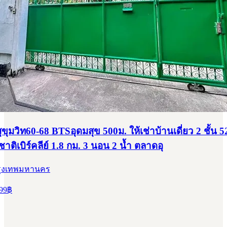
ขุมวิท60-68 BTSอุดมสุข 500ม. ให้เช่าบ้านเดี่ยว 2 ชั้น 
ติเบิร์คลีย์ 1.8 กม. 3 นอน 2 น้ำ ตลาดอุ
รุงเทพมหานคร
99
฿