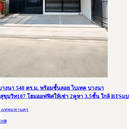
 บางนา 540 ตร.ม. พร้อมชั้นลอย ไบเทค บางนา
ุขุมวิท107 โฮมออฟฟิศให้เช่า 2คูหา 3.5ชั้น ใกล้ BTSแบร
รุงเทพมหานคร
98
฿