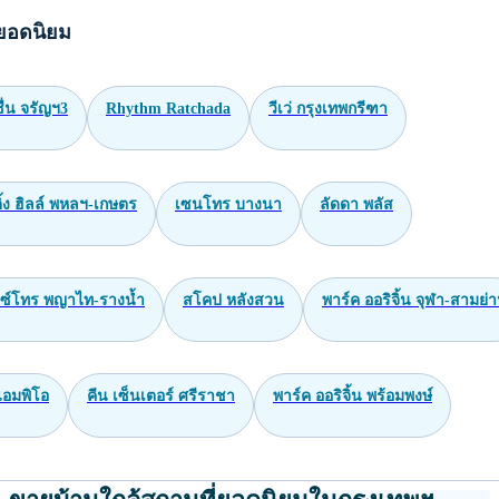
ยอดนิยม
่น จรัญฯ3
Rhythm Ratchada
วีเว่ กรุงเทพกรีฑา
้ง ฮิลล์ พหลฯ-เกษตร
เซนโทร บางนา
ลัดดา พลัส
็กซ์โทร พญาไท-รางน้ำ
สโคป หลังสวน
พาร์ค ออริจิ้น จุฬา-สามย่
 แอมพิโอ
คีน เซ็นเตอร์ ศรีราชา
พาร์ค ออริจิ้น พร้อมพงษ์