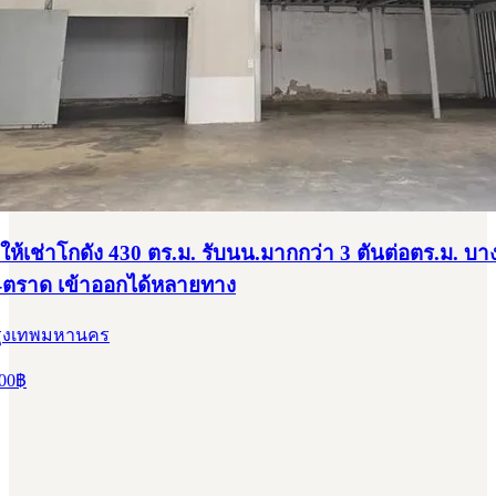
ให้เช่าโกดัง 430 ตร.ม. รับนน.มากกว่า 3 ตันต่อตร.ม. บ
-ตราด เข้าออกได้หลายทาง
รุงเทพมหานคร
00
฿