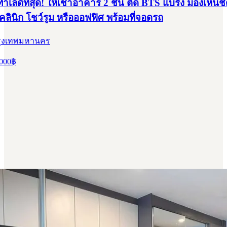
ลดีที่สุด! ให้เช่าอาคาร 2 ชั้น ติด BTS แบริ่ง มองเห็นช
ลินิก โชว์รูม หรือออฟฟิศ พร้อมที่จอดรถ
รุงเทพมหานคร
000
฿