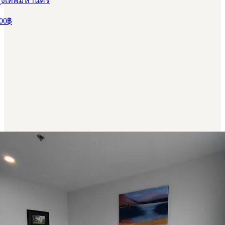
รุงเทพมหานคร
00
฿