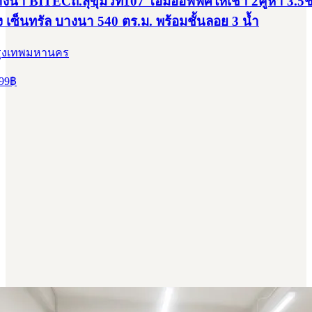
งนา BITECถ.สุขุมวิท107 โฮมออฟฟิศให้เช่า 2คูหา 3.5ชั้
ง เซ็นทรัล บางนา 540 ตร.ม. พร้อมชั้นลอย 3 น้ำ
รุงเทพมหานคร
99
฿