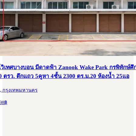
วิเทศบางบอน มีดาดฟ้า Zanook Wake Park กรพิทักษ์ศึ
0 ตรว. ตึกแถว 5คูหา 4ชั้น 2300 ตร.ม.20 ห้องน้ำ 25แอ
, กรุงเทพมหานคร
98
฿