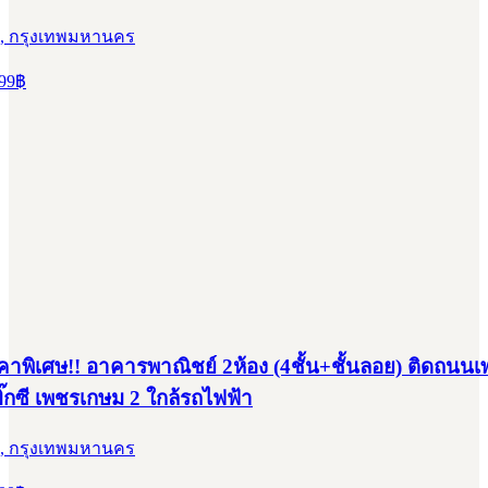
, กรุงเทพมหานคร
99
฿