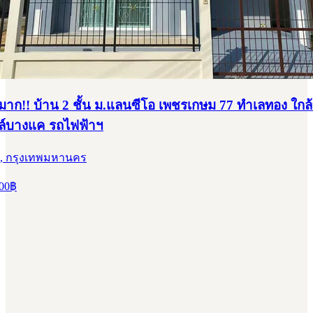
ี่ดินเปล่า ทำเลดี ซอยเพชรเกษม 77 แยก 4-17 หนองแขม
มหานคร
, กรุงเทพมหานคร
00
฿