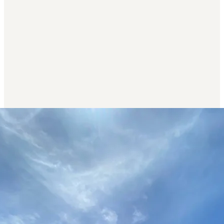
งาน เขตหนองแขม กรุงเทพมหานคร
, กรุงเทพมหานคร
000,000
฿