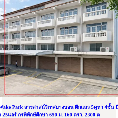
ake Park สารสาสน์วิเทศบางบอน ตึกแถว 5คูหา 4ชั้น ม
ำ 25แอร์ กรพิทักษ์ศึกษา 650 ม. 160 ตรว. 2300 ต