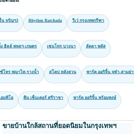
อดนิยมในการundefinedบ้าน
ินทรา
นวมินทร์
พัฒนาการ
ศรีนครินทร์
บางใหญ่
หลวง
ราชพฤกษ์