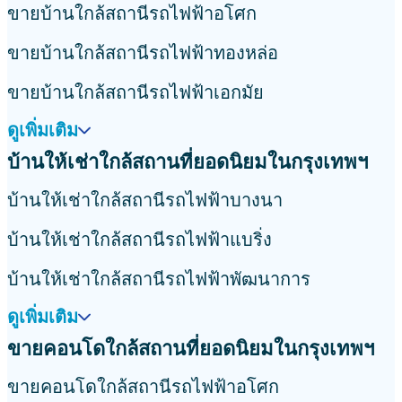
อดนิยมในการundefinedคอนโด
ทองหล่อ
เอกมัย
อ่อนนุช
อุดมสุข
พระโขนง
าม9
รัชดา
ห้วยขวาง
ยอดนิยม
่น จรัญฯ3
Rhythm Ratchada
วีเว่ กรุงเทพกรีฑา