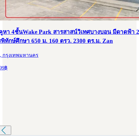
กมาก!! บ้าน 2 ชั้น ม.แลนซีโอ เพชรเกษม 77 ทำเลทอง ใกล้บ
ล์บางแค รถไฟฟ้าฯ
, กรุงเทพมหานคร
00
฿