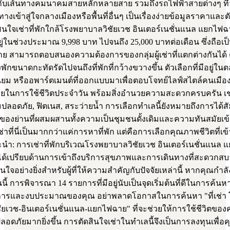
กับเส้นทางคมนาคมสายหลักหลายสาย รวมถึงรถไฟฟ้าสายต่างๆ ที่
างเข้าสู่ใจกลางเมืองหรือพื้นที่อื่นๆ เป็นเรื่องง่ายข้อมูลราคาและต
ี่สนใจเช่าที่พักใกล้โรงพยาบาลวิชัยเวช อินเตอร์เนชั่นแนล แยกไฟ
ยู่ในช่วงประมาณ 9,998 บาท ไปจนถึง 25,000 บาทต่อเดือน ซึ่งถือเ
ย สามารถตอบสนองความต้องการของกลุ่มผู้เช่าที่แตกต่างกันได้ ตั้งแ
ักขนาดกะทัดรัดไปจนถึงที่พักที่กว้างขวางขึ้น ตัวเลือกที่มีอยู่ใน
ียม หรืออพาร์ตเมนต์ที่ออกแบบมาเพื่อตอบโจทย์ไลฟ์สไตล์คนเมือ
ในการใช้ชีวิตประจำวัน พร้อมสิ่งอำนวยความสะดวกครบครัน เช
ลอดภัย, ฟิตเนส, สระว่ายน้ำ การเลือกทำเลนี้ยังหมายถึงการได้สั
องย่านที่ผสมผสานทั้งความเป็นชุมชนดั้งเดิมและความทันสมัยเข้า
่าที่นี่เป็นมากกว่าแค่การหาที่พัก แต่คือการเลือกคุณภาพชีวิตที่เข้
นำ: การเช่าที่พักบริเวณโรงพยาบาลวิชัยเวช อินเตอร์เนชั่นแนล
้เปรียบด้านการเข้าถึงบริการสุขภาพและการเดินทางที่สะดวกสบา
าสนใจอย่างยิ่งสำหรับผู้ที่ให้ความสำคัญกับปัจจัยเหล่านี้ หากคุณกำ
นนี้ การพิจารณา 14 รายการที่มีอยู่นับเป็นจุดเริ่มต้นที่ดีในการค้นหาท
ารและงบประมาณของคุณ อย่าพลาดโอกาสในการค้นหา "ที่เช่า 
ัยเวช-อินเตอร์เนชั่นแนล-แยกไฟฉาย" ที่จะช่วยให้การใช้ชีวิตขอ
ดภัยมากยิ่งขึ้น การตัดสินใจเช่าในทำเลนี้จึงเป็นการลงทุนเพื่อ