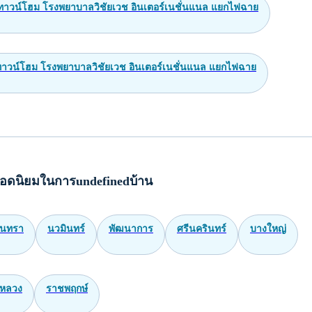
รพิทักษ์ศึกษา 650 ม. 160 ตรว. 2300 ตร.ม. Zan
, กรุงเทพมหานคร
99
฿
ด้วยประเภท อสังหา ฯ