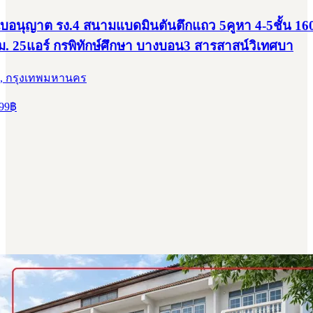
บอนุญาต รง.4 สนามแบดมินตันตึกแถว 5คูหา 4-5ชั้น 16
ม. 25แอร์ กรพิทักษ์ศึกษา บางบอน3 สารสาสน์วิเทศบา
, กรุงเทพมหานคร
99
฿