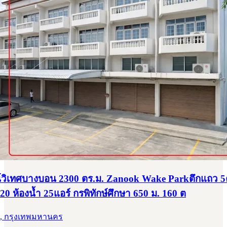
วิเทศบางบอน 2300 ตร.ม. Zanook Wake Parkตึกแถว 5ค
20 ห้องน้ำ 25แอร์ กรพิทักษ์ศึกษา 650 ม. 160 ต
, กรุงเทพมหานคร