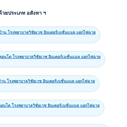
คูหา 4ชั้นWake Park สารสาสน์วิเทศบางบอน มีดาดฟ้า 2