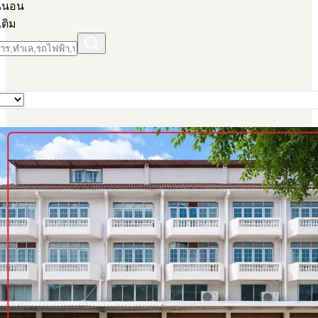
น่นอน
เติม