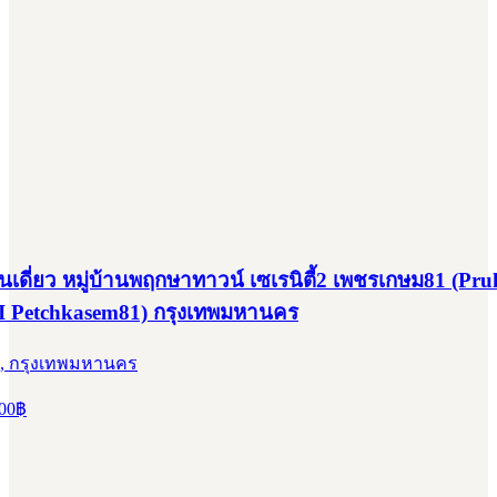
าคาพิเศษ!! อาคารพาณิชย์ 2ห้อง (4ชั้น+ชั้นลอย) ติดถนน
ิ๊กซี เพชรเกษม 2 ใกล้รถไฟฟ้า
, กรุงเทพมหานคร
00
฿