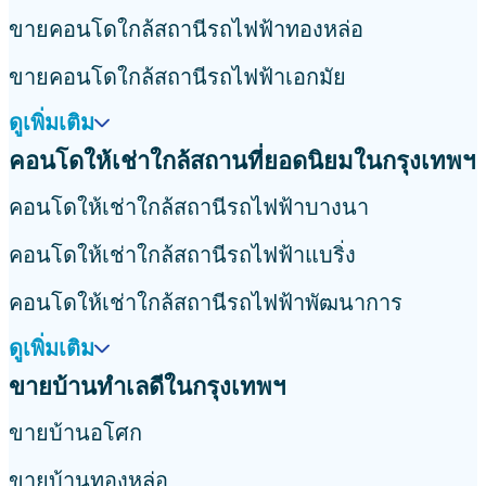
้ง ฮิลล์ พหลฯ-เกษตร
เซนโทร บางนา
ลัดดา พลัส
็กซ์โทร พญาไท-รางน้ำ
สโคป หลังสวน
พาร์ค ออริจิ้น จุฬา-สามย่
 แอมพิโอ
คีน เซ็นเตอร์ ศรีราชา
พาร์ค ออริจิ้น พร้อมพงษ์
ขายบ้านใกล้สถานที่ยอดนิยมในกรุงเทพฯ
ขายบ้านใกล้สถานีรถไฟฟ้าอโศก
ขายบ้านใกล้สถานีรถไฟฟ้าทองหล่อ
ขายบ้านใกล้สถานีรถไฟฟ้าเอกมัย