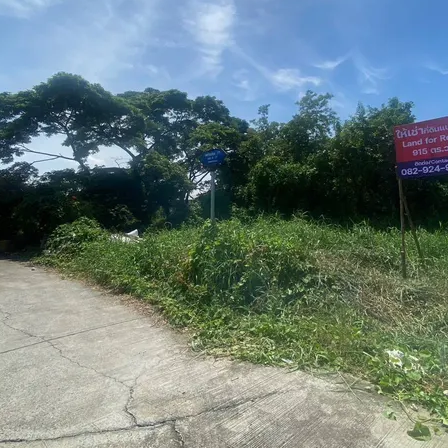
านเดี่ยว หมู่บ้านพฤกษาทาวน์ เซเรนิตี้2 เพชรเกษม81 (Pr
II Petchkasem81) กรุงเทพมหานคร
, กรุงเทพมหานคร
00
฿