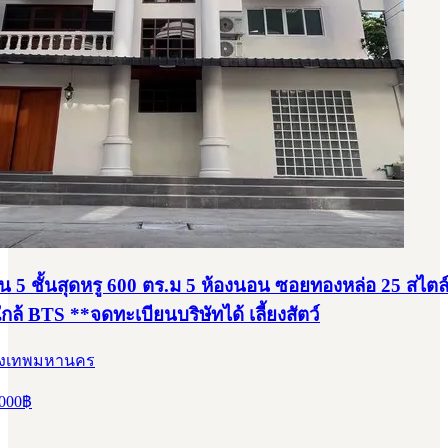
้าน 5 ชั้นสุดหรู 600 ตร.ม 5 ห้องนอน ซอยทองหล่อ 25 สไต
ใกล้ BTS **จดทะเบียนบริษัทได้ เลี้ยงสัตว์
รุงเทพมหานคร
000
฿