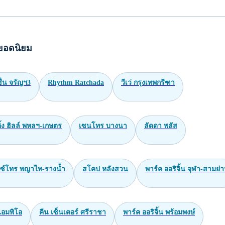
ยอดนิยม
่น จรัญฯ3
Rhythm Ratchada
วีเว่ กรุงเทพกรีฑา
้ง ฮิลล์ พหลฯ-เกษตร
เซนโทร บางนา
ลัดดา พลัส
็กซ์โทร พญาไท-รางน้ำ
สโคป หลังสวน
พาร์ค ออริจิ้น จุฬา-สามย่
 แอมพิโอ
คีน เซ็นเตอร์ ศรีราชา
พาร์ค ออริจิ้น พร้อมพงษ์