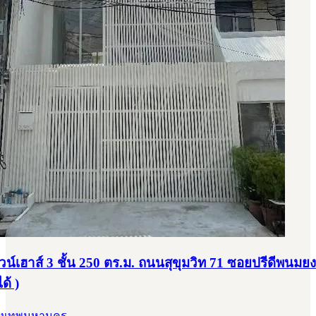
วน์เฮาส์ 3 ชั้น 250 ตร.ม. ถนนสุขุมวิท 71 ซอยปรีดีพนมยงค
ได้ )
รุงเทพมหานคร