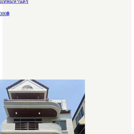
รุงเทพมหานคร
000
฿