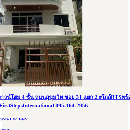
#ทาวน์โฮม 4 ชั้น ถนนสุขุมวิท ซอย 31 แยก 2 #ใกล้BTSพร้
FirstStepsInternational 095-164-2956
รุงเทพมหานคร