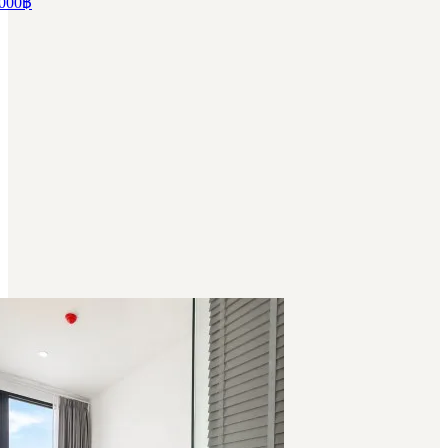
000
฿