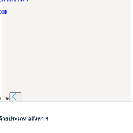
00
฿
5
...
36
ด้วยประเภท อสังหา ฯ