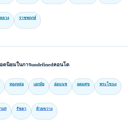
หลวง
ราชพฤกษ์
อดนิยมในการundefinedคอนโด
ทองหล่อ
เอกมัย
อ่อนนุช
อุดมสุข
พระโขนง
าม9
รัชดา
ห้วยขวาง