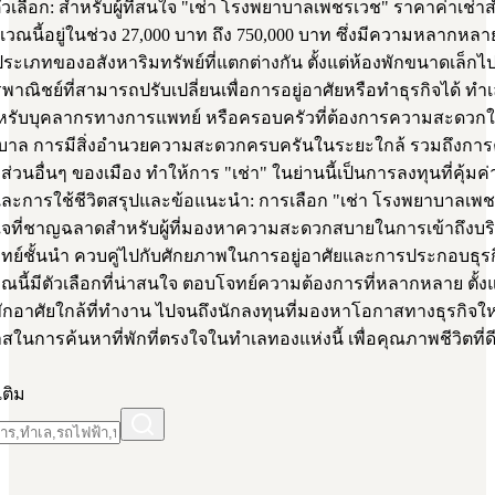
เลือก: สำหรับผู้ที่สนใจ "เช่า โรงพยาบาลเพชรเวช" ราคาค่าเช่าสำ
เวณนี้อยู่ในช่วง 27,000 บาท ถึง 750,000 บาท ซึ่งมีความหลากหล
ระเภทของอสังหาริมทรัพย์ที่แตกต่างกัน ตั้งแต่ห้องพักขนาดเล็กไ
าณิชย์ที่สามารถปรับเปลี่ยนเพื่อการอยู่อาศัยหรือทำธุรกิจได้ ทำเ
สำหรับบุคลากรทางการแพทย์ หรือครอบครัวที่ต้องการความสะดวก
บาล การมีสิ่งอำนวยความสะดวกครบครันในระยะใกล้ รวมถึงการ
บส่วนอื่นๆ ของเมือง ทำให้การ "เช่า" ในย่านนี้เป็นการลงทุนที่คุ้มค่
และการใช้ชีวิตสรุปและข้อแนะนำ: การเลือก "เช่า โรงพยาบาลเพช
ใจที่ชาญฉลาดสำหรับผู้ที่มองหาความสะดวกสบายในการเข้าถึงบร
ย์ชั้นนำ ควบคู่ไปกับศักยภาพในการอยู่อาศัยและการประกอบธุร
วณนี้มีตัวเลือกที่น่าสนใจ ตอบโจทย์ความต้องการที่หลากหลาย ตั้งแต่ผ
พักอาศัยใกล้ที่ทำงาน ไปจนถึงนักลงทุนที่มองหาโอกาสทางธุรกิจให
นการค้นหาที่พักที่ตรงใจในทำเลทองแห่งนี้ เพื่อคุณภาพชีวิตที่ดี
เติม