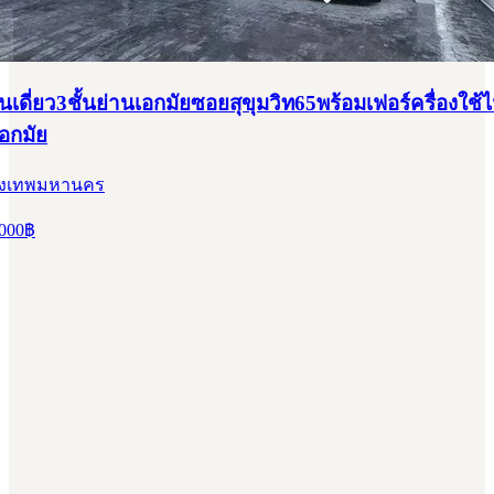
านเดี่ยว3ชั้นย่านเอกมัยซอยสุขุมวิท65พร้อมเฟอร์ครื่องใช้
อกมัย
รุงเทพมหานคร
000
฿