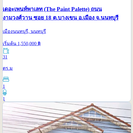
เดอะเพนท์พาเลท (The Paint Palette) ถนน
งามวงศ์วาน ซอย 18 ต.บางเขน อ.เมือง จ.นนทบุรี
ขาย
เมืองนนทบุรี, นนทบุรี
เริ่มต้น
1,550,000
฿
31
ตร.ม
1
1