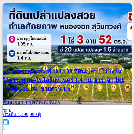
หนองจอก สุวินทวงศ์ 104-108 ที่ดินเปล่า 1ไร่ 3งาน
52ตรว. ม.เทคโนโลยีมหานคร 1.4 กม. ฮาราจูกุ ไทย
แลนด์ 1.35 กม. ขายด่วน 1.5
หนองจอก, กรุงเทพมหานคร
ขาย
เริ่มต้น
1,499,999
฿
1