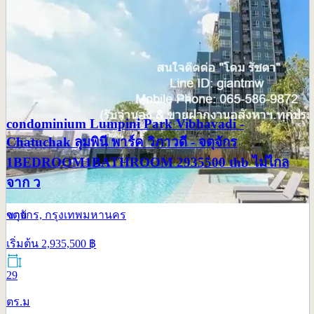
condominium Lumpini Park Vibhavadi -
Chatuchak ลุมพินี พาร์ค วิภาวดี - จตุจักร
1BEDROOM1BATHROOM 2935500 thb ไม่ไกล
จาก ว
จตุจักร, กรุงเทพมหานคร
ขาย
เริ่มต้น
2,935,500
฿
29
ตร.ม