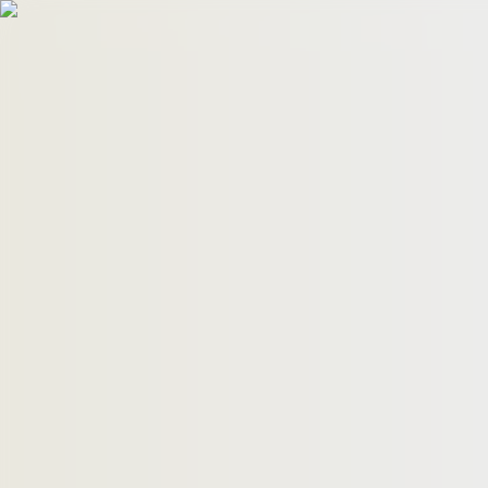
HomeBuyers
HomeHug
ติดต่อเรา
ค้นหาด่วน
ทรัพย์ขาย
ทรัพย์เช่า
บทความ
คำนวณสินเชื่อ
เข้าสู่ระบบ
ลงประกาศอสังหาฯ