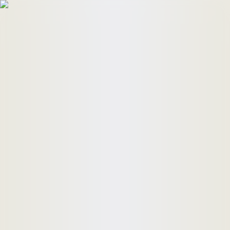
HomeBuyers
HomeHug
ติดต่อเรา
ค้นหาด่วน
ทรัพย์ขาย
ทรัพย์เช่า
บทความ
คำนวณสินเชื่อ
เข้าสู่ระบบ
ลงประกาศอสังหาฯ