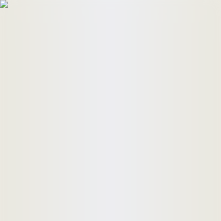
HomeBuyers
HomeHug
ติดต่อเรา
ค้นหาด่วน
ทรัพย์ขาย
ทรัพย์เช่า
บทความ
คำนวณสินเชื่อ
เข้าสู่ระบบ
ลงประกาศอสังหาฯ