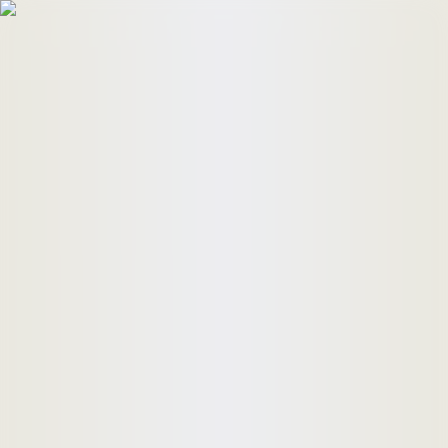
HomeBuyers
HomeHug
ติดต่อเรา
ค้นหาด่วน
ทรัพย์ขาย
ทรัพย์เช่า
บทความ
คำนวณสินเชื่อ
เข้าสู่ระบบ
ลงประกาศอสังหาฯ