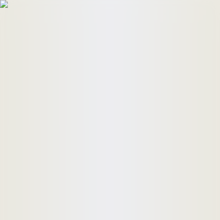
HomeBuyers
HomeHug
ติดต่อเรา
ค้นหาด่วน
ทรัพย์ขาย
ทรัพย์เช่า
บทความ
คำนวณสินเชื่อ
เข้าสู่ระบบ
ลงประกาศอสังหาฯ