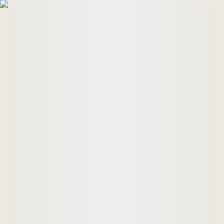
HomeBuyers
HomeHug
ติดต่อเรา
ค้นหาด่วน
ทรัพย์ขาย
ทรัพย์เช่า
บทความ
คำนวณสินเชื่อ
เข้าสู่ระบบ
ลงประกาศอสังหาฯ