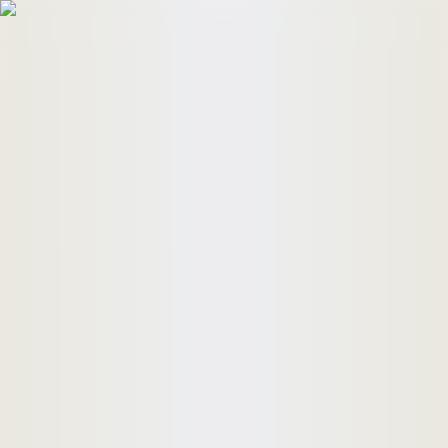
HomeBuyers
HomeHug
ติดต่อเรา
ค้นหาด่วน
ทรัพย์ขาย
ทรัพย์เช่า
บทความ
คำนวณสินเชื่อ
เข้าสู่ระบบ
ลงประกาศอสังหาฯ