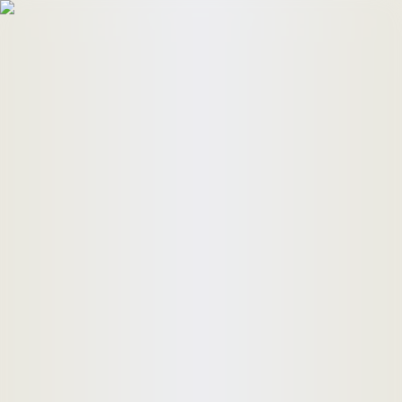
HomeBuyers
HomeHug
ติดต่อเรา
ค้นหาด่วน
ทรัพย์ขาย
ทรัพย์เช่า
บทความ
คำนวณสินเชื่อ
เข้าสู่ระบบ
ลงประกาศอสังหาฯ