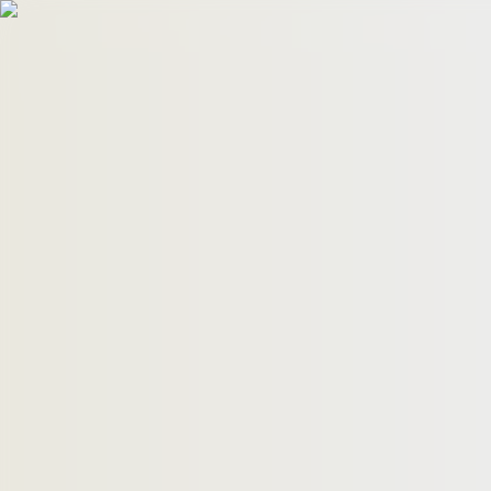
HomeBuyers
HomeHug
ติดต่อเรา
ค้นหาด่วน
ทรัพย์ขาย
ทรัพย์เช่า
บทความ
คำนวณสินเชื่อ
เข้าสู่ระบบ
ลงประกาศอสังหาฯ