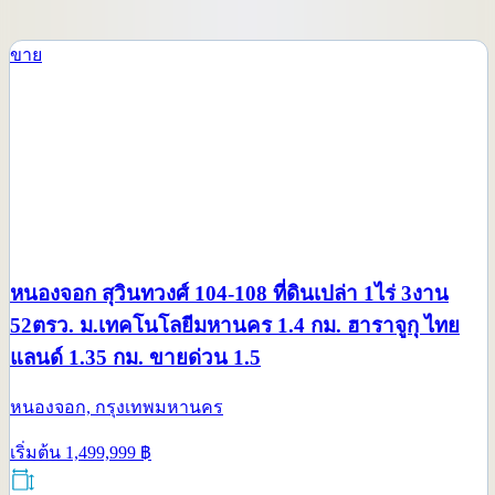
ประกาศ ราคาใกล้เคียง
หนองจอก สุวินทวงศ์ 104-108 ที่ดินเปล่า 1ไร่ 3งาน
52ตรว. ม.เทคโนโลยีมหานคร 1.4 กม. ฮาราจูกุ ไทย
แลนด์ 1.35 กม. ขายด่วน 1.5
หนองจอก, กรุงเทพมหานคร
ขาย
เริ่มต้น
1,499,999
฿