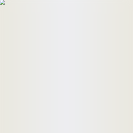
HomeBuyers
HomeHug
ติดต่อเรา
ค้นหาด่วน
ทรัพย์ขาย
ทรัพย์เช่า
บทความ
คำนวณสินเชื่อ
เข้าสู่ระบบ
ลงประกาศอสังหาฯ