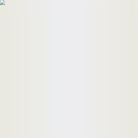
HomeBuyers
HomeHug
ติดต่อเรา
ค้นหาด่วน
ทรัพย์ขาย
ทรัพย์เช่า
บทความ
คำนวณสินเชื่อ
เข้าสู่ระบบ
ลงประกาศอสังหาฯ