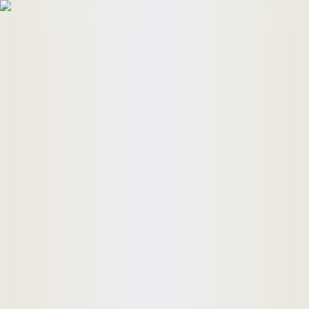
HomeBuyers
HomeHug
ติดต่อเรา
ค้นหาด่วน
ทรัพย์ขาย
ทรัพย์เช่า
บทความ
คำนวณสินเชื่อ
เข้าสู่ระบบ
ลงประกาศอสังหาฯ