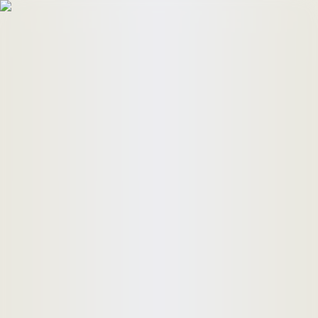
HomeBuyers
HomeHug
ติดต่อเรา
ค้นหาด่วน
ทรัพย์ขาย
ทรัพย์เช่า
บทความ
คำนวณสินเชื่อ
เข้าสู่ระบบ
ลงประกาศอสังหาฯ