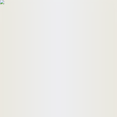
HomeBuyers
HomeHug
ติดต่อเรา
ค้นหาด่วน
ทรัพย์ขาย
ทรัพย์เช่า
บทความ
คำนวณสินเชื่อ
เข้าสู่ระบบ
ลงประกาศอสังหาฯ