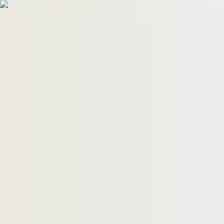
HomeBuyers
HomeHug
ติดต่อเรา
ค้นหาด่วน
ทรัพย์ขาย
ทรัพย์เช่า
บทความ
คำนวณสินเชื่อ
เข้าสู่ระบบ
ลงประกาศอสังหาฯ