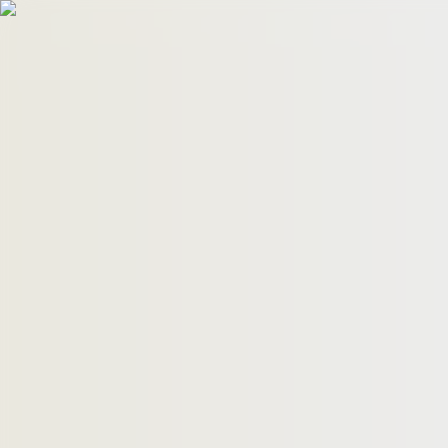
HomeBuyers
HomeHug
ติดต่อเรา
ค้นหาด่วน
ทรัพย์ขาย
ทรัพย์เช่า
บทความ
คำนวณสินเชื่อ
เข้าสู่ระบบ
ลงประกาศอสังหาฯ