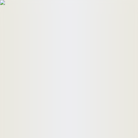
HomeBuyers
HomeHug
ติดต่อเรา
ค้นหาด่วน
ทรัพย์ขาย
ทรัพย์เช่า
บทความ
คำนวณสินเชื่อ
เข้าสู่ระบบ
ลงประกาศอสังหาฯ