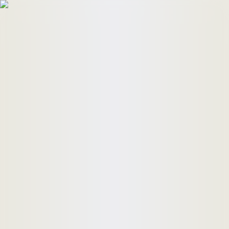
HomeBuyers
HomeHug
ติดต่อเรา
ค้นหาด่วน
ทรัพย์ขาย
ทรัพย์เช่า
บทความ
คำนวณสินเชื่อ
เข้าสู่ระบบ
ลงประกาศอสังหาฯ