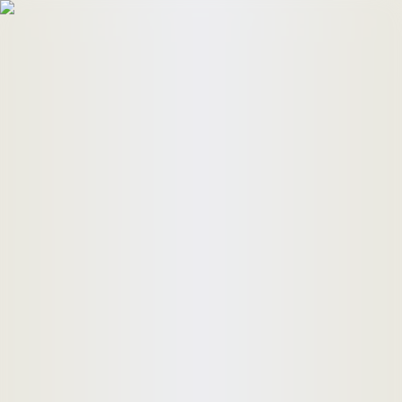
HomeBuyers
HomeHug
ติดต่อเรา
ค้นหาด่วน
ทรัพย์ขาย
ทรัพย์เช่า
บทความ
คำนวณสินเชื่อ
เข้าสู่ระบบ
ลงประกาศอสังหาฯ