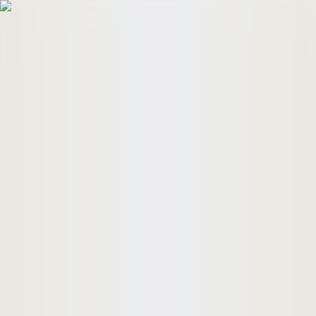
HomeBuyers
HomeHug
ติดต่อเรา
ค้นหาด่วน
ทรัพย์ขาย
ทรัพย์เช่า
บทความ
คำนวณสินเชื่อ
เข้าสู่ระบบ
ลงประกาศอสังหาฯ